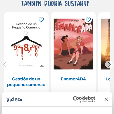
También podría gustarte...
Gestión de un
EnamorADA
Los
pequeño comercio
39,00€
16,50€
Comprar
Comprar