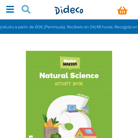
uito a partir de 60€ (Península). Recíbelo en 24/48 horas. Recogida en tiend