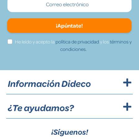
¡Apúntate!
He leído y acepto la
política de privacidad
y los
términos y
condiciones.
Información Dideco
¿Te ayudamos?
¡Síguenos!