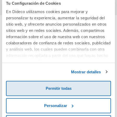
Tu Configuración de Cookies
En Dideco utilizamos cookies para mejorar y
personalizar tu experiencia, aumentar la seguridad del
sitio web, y ofrecerte anuncios personalizados en otros
sitios web y en redes sociales. Además, compartimos
Cuéntanos tu opinión
información sobre el uso de nuestra web con nuestros
colaboradores de confianza de redes sociales, publicidad
¡Sé el primero en valorar este producto!
y análisis web, los cuales pueden combinarla con otra
información recopilada a partir del uso que hayas hecho
de sus servicios. Para más información consulta la
Debes iniciar sesión para poder valorarlo
Política de Cookies
y la
Política de Privacidad
.
Mostrar detalles
Permitir todas
Personalizar