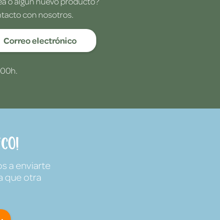
dea o algún nuevo producto?
ntacto con nosotros.
Correo electrónico
:00h.
co!
s a enviarte
a que otra