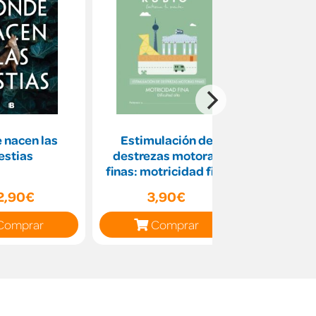
 nacen las
Estimulación de
MÉ
estias
destrezas motoras
GESTUAL
finas: motricidad fina
TURA L
(dificultad alta)
2,90€
3,90€
10
Comprar
Comprar
C