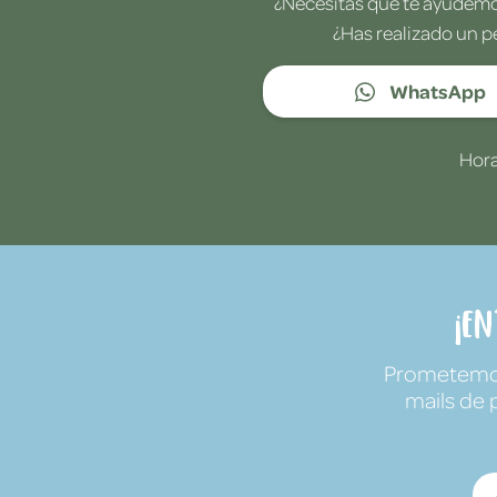
¿Necesitas que te ayudemos
¿Has realizado un p
WhatsApp
Hora
¡E
Prometemos 
mails de 