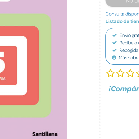
Consulta disponi
Listado de tie
Envío grat
Recíbelo 
Recogida 
Más sobr
¡Compár