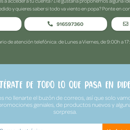
 a acceder a tu cuenta? ¿Te gustaría proponernos alguna i
edido y quieres saber si todo va viento en popa? Ponte en co
916597360
rio de atención telefónica: de Lunes a Viernes, de 9:00h a 17
ntérate de todo lo que pasa en Dide
no llenarte el buzón de correos, así que solo vamo
promociones geniales, de productos nuevos y algun
sorpresa.