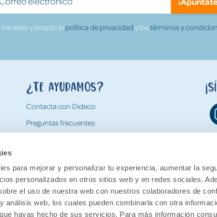
¡Apúntate
He leído y acepto la
política de privacidad
y los
términos y condicion
¿Te ayudamos?
¡S
Contacta con Dideco
Preguntas frecuentes
Formas de pago
kies
Gastos y condiciones de envío
es para mejorar y personalizar tu experiencia, aumentar la segu
Devoluciones
ncios personalizados en otros sitios web y en redes sociales. A
obre el uso de nuestra web con nuestros colaboradores de con
 y análisis web, los cuales pueden combinarla con otra informac
o que hayas hecho de sus servicios. Para más información consul