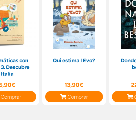
máticas con
Qui estima l Evo?
Donde
 3. Descubre
b
Italia
5,90€
13,90€
2
Comprar
Comprar