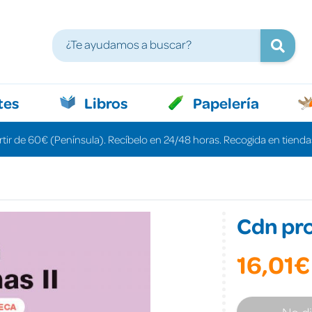
tes
Libros
Papelería
rtir de 60€ (Península). Recíbelo en 24/48 horas. Recogida en tiendas
Cdn pro
16,01€
No d