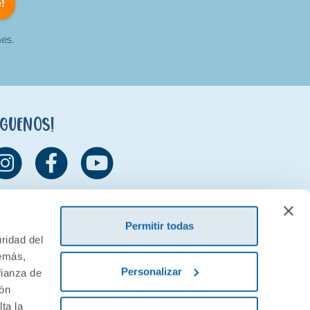
!
es.
íguenos!
Permitir todas
ridad del
demás,
Personalizar
fianza de
ión
ta la