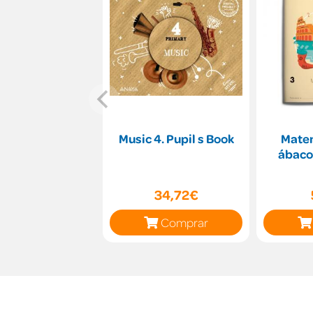
Music 4. Pupil s Book
Mate
ábaco
34,72€
Comprar