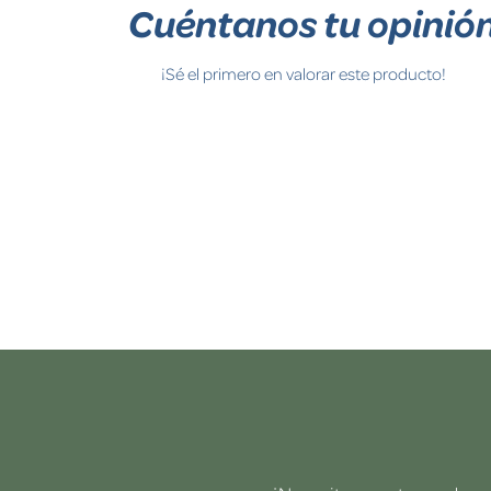
Cuéntanos tu opinió
¡Sé el primero en valorar este producto!