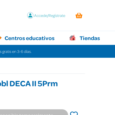
Accede/Regístrate
Centros educativos
Tiendas
 gratis en 3-6 días.
bl DECA II 5Prm
isponible temporalmente