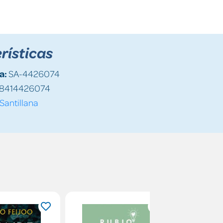
rísticas
a:
SA-4426074
8414426074
Santillana