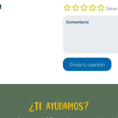
n
Debes i
Envía tu opinión
¿Te ayudamos?