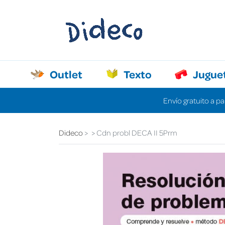
Outlet
Texto
Jugue
Envío gratuito a pa
Dideco
Cdn probl DECA II 5Prm