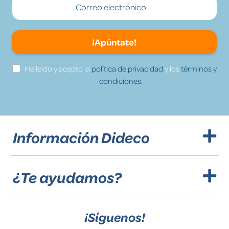
¡Apúntate!
He leído y acepto la
política de privacidad
y los
términos y
condiciones.
Información Dideco
¿Te ayudamos?
¡Síguenos!