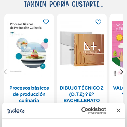
También podría gustarte...
Procesos básicos
DIBUJO TÉCNICO 2
VALO
de producción
(D.T.2) ? 2º
Y 
culinaria
BACHILLERATO
P
CON
17,50€
50,00€
Comprar
Comprar