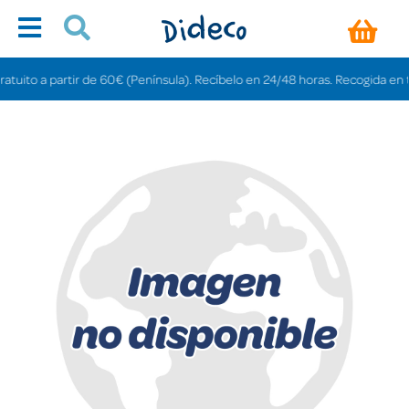
ito a partir de 60€ (Península). Recíbelo en 24/48 horas. Recogida en tiend