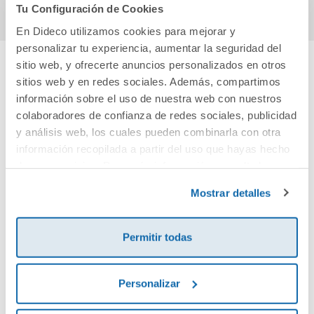
Tu Configuración de Cookies
En Dideco utilizamos cookies para mejorar y
personalizar tu experiencia, aumentar la seguridad del
sitio web, y ofrecerte anuncios personalizados en otros
sitios web y en redes sociales. Además, compartimos
Cuéntanos tu opinión
información sobre el uso de nuestra web con nuestros
colaboradores de confianza de redes sociales, publicidad
¡Sé el primero en valorar este producto!
y análisis web, los cuales pueden combinarla con otra
información recopilada a partir del uso que hayas hecho
de sus servicios. Para más información consulta la
Debes iniciar sesión para poder valorarlo
Política de Cookies
y la
Política de Privacidad
.
Mostrar detalles
Permitir todas
Personalizar