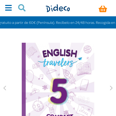
ito a partir de 60€ (Península). Recíbelo en 24/48 horas. Recogida en tiend