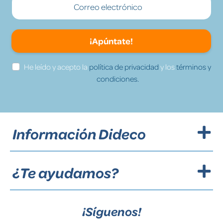
¡Apúntate!
He leído y acepto la
política de privacidad
y los
términos y
condiciones.
Información Dideco
¿Te ayudamos?
¡Síguenos!