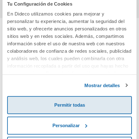
Tu Configuración de Cookies
En Dideco utilizamos cookies para mejorar y
personalizar tu experiencia, aumentar la seguridad del
sitio web, y ofrecerte anuncios personalizados en otros
sitios web y en redes sociales. Además, compartimos
Cuéntanos tu opinión
información sobre el uso de nuestra web con nuestros
colaboradores de confianza de redes sociales, publicidad
¡Sé el primero en valorar este producto!
y análisis web, los cuales pueden combinarla con otra
información recopilada a partir del uso que hayas hecho
de sus servicios. Para más información consulta la
Debes iniciar sesión para poder valorarlo
Política de Cookies
y la
Política de Privacidad
.
Mostrar detalles
Permitir todas
Personalizar