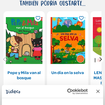
También podría gustarte...
Pepe y Mila van al
Un día en la selva
LENG
bosque
MAS 
M 
P
10,95€
11,95€
CON
Comprar
Comprar