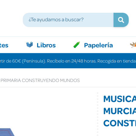
tes
Libros
Papelería
rtir de 60€ (Península). Recíbelo en 24/48 horas. Recogida en tiendas
4 PRIMARIA CONSTRUYENDO MUNDOS
MUSIC
MURCIA
CONST