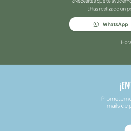
¿Necesitas que te ayudemos
¿Has realizado un p
WhatsApp
Hora
¡E
Prometemos 
mails de 