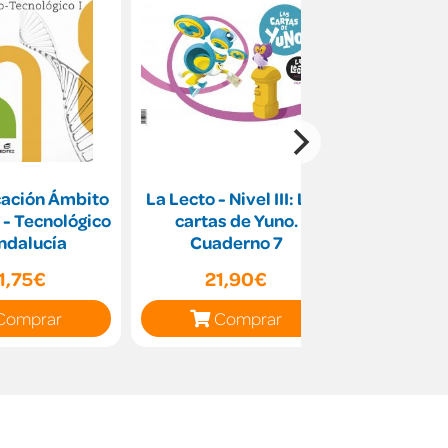
cación Ámbito
La Lecto - Nivel III: Las
Biología 
o - Tecnológico
cartas de Yuno.
Secundari
Andalucía
Cuaderno 7
Comunida
1,75€
21,90€
60,86€
Comprar
Comprar
C