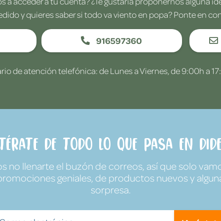
 a acceder a tu cuenta? ¿Te gustaría proponernos alguna i
edido y quieres saber si todo va viento en popa? Ponte en co
916597360
rio de atención telefónica: de Lunes a Viernes, de 9:00h a 17
ntérate de todo lo que pasa en Dide
no llenarte el buzón de correos, así que solo vamo
promociones geniales, de productos nuevos y algun
sorpresa.