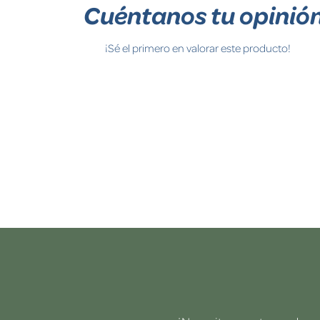
Cuéntanos tu opinió
¡Sé el primero en valorar este producto!