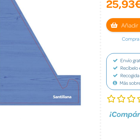
25,93
Añadir 
Compra a
Envío grat
Recíbelo 
Recogida 
Más sobr
¡Compár