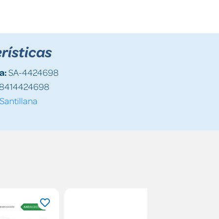
rísticas
a:
SA-4424698
8414424698
Santillana
10%