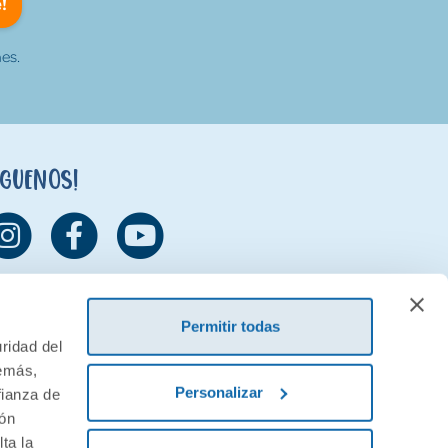
!
es.
íguenos!
Permitir todas
ridad del
demás,
Personalizar
fianza de
ión
ta la