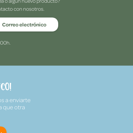
dea o algún nuevo producto?
ntacto con nosotros.
Correo electrónico
:00h.
co!
s a enviarte
a que otra