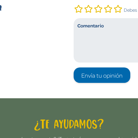
n
Debes i
Envía tu opinión
¿Te ayudamos?