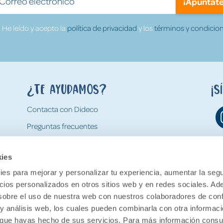
¡Apúntate
He leído y acepto la
política de privacidad
y los
términos y condicion
¿Te ayudamos?
¡S
Contacta con Dideco
Preguntas frecuentes
Formas de pago
kies
Gastos y condiciones de envío
es para mejorar y personalizar tu experiencia, aumentar la segu
Devoluciones
ncios personalizados en otros sitios web y en redes sociales. A
obre el uso de nuestra web con nuestros colaboradores de con
 y análisis web, los cuales pueden combinarla con otra informac
o que hayas hecho de sus servicios. Para más información consul