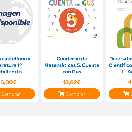
 castellana y
Cuaderno de
Diversifi
eratura 1º
Matemáticas 5. Cuenta
Científic
hillerato
con Gus
I - 
36,00€
13,62€
4
Comprar
Comprar