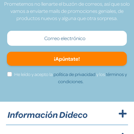
Prometemos no llenarte el buzón de correos, así que solo
vamos a enviarte mails de promociones geniales, de
productos nuevos y alguna que otra sorpresa.
¡Apúntate!
He leído y acepto la
política de privacidad
y los
términos y
condiciones.
Información Dideco