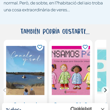
normal. Però, de sobte, en l?habitació del iaio troba
una cosa extraordinària de veres...
También podría gustarte...
Canela y sal
Pensamos P4 - 3
Nu
Pr