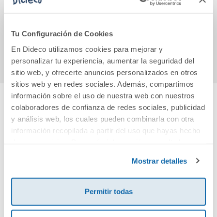
Acti
Inte
13,95€
4,00€
P
Tu Configuración de Cookies
Comprar
Comprar
En Dideco utilizamos cookies para mejorar y
personalizar tu experiencia, aumentar la seguridad del
sitio web, y ofrecerte anuncios personalizados en otros
sitios web y en redes sociales. Además, compartimos
información sobre el uso de nuestra web con nuestros
colaboradores de confianza de redes sociales, publicidad
Cuéntanos tu opinión
y análisis web, los cuales pueden combinarla con otra
información recopilada a partir del uso que hayas hecho
¡Sé el primero en valorar este producto!
de sus servicios. Para más información consulta la
Política de Cookies
y la
Política de Privacidad
.
Mostrar detalles
Debes iniciar sesión para poder valorarlo
Permitir todas