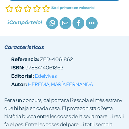
¡Sé el primero en valorarlo!
¡Compártelo!
Características
Referencia:
ZED-4061862
ISBN:
9788414061862
Editorial:
Edelvives
Autor:
HEREDIA, MARÍA FERNANDA
Per a un concurs, cal portar a l?escola el més estrany
que hi haja en cada casa. El protagonista d?esta
història busca entre les coses de la seua mare... i res li
fa el pes. Entre les coses del pare... i tot li sembla