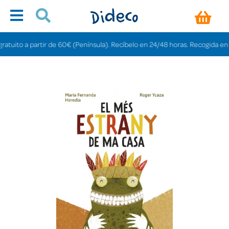
ito a partir de 60€ (Península). Recíbelo en 24/48 horas. Recogida en tienda