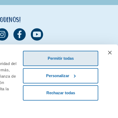
íguenos!
Permitir todas
ridad del
demás,
Personalizar
fianza de
ión
ta la
Rechazar todas
ivacidad
Condiciones generales de contratación