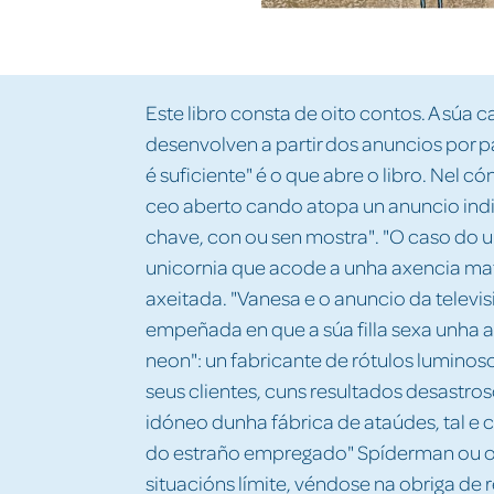
Este libro consta de oito contos. A súa c
desenvolven a partir dos anuncios por p
é suficiente" é o que abre o libro. Nel 
ceo aberto cando atopa un anuncio ind
chave, con ou sen mostra". "O caso do u
unicornia que acode a unha axencia mat
axeitada. "Vanesa e o anuncio da televis
empeñada en que a súa filla sexa unha art
neon": un fabricante de rótulos luminos
seus clientes, cuns resultados desastr
idóneo dunha fábrica de ataúdes, tal e 
do estraño empregado" Spíderman ou o
situacións límite, véndose na obriga de 