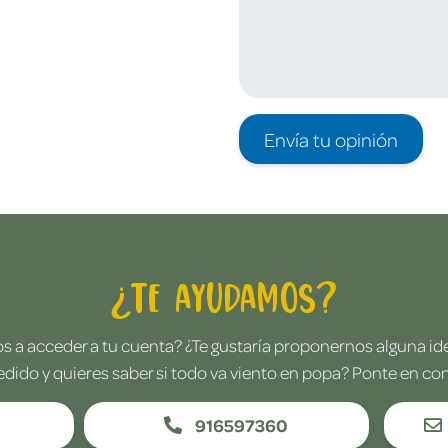
Envía tu opinión
¿Te ayudamos?
 a acceder a tu cuenta? ¿Te gustaría proponernos alguna i
edido y quieres saber si todo va viento en popa? Ponte en co
916597360