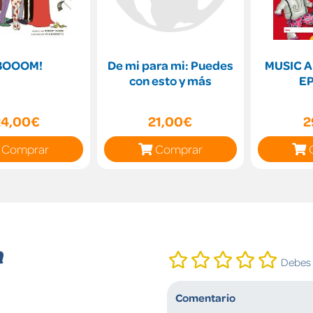
BOOOM!
De mi para mi: Puedes
MUSIC A
con esto y más
EP
24,00€
21,00€
2
Comprar
Comprar
n
Debes i