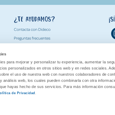
¿Te ayudamos?
¡S
Contacta con Dideco
Preguntas frecuentes
Formas de pago
kies
Gastos y condiciones de envío
es para mejorar y personalizar tu experiencia, aumentar la segu
Devoluciones
ncios personalizados en otros sitios web y en redes sociales. A
obre el uso de nuestra web con nuestros colaboradores de con
 y análisis web, los cuales pueden combinarla con otra informac
o que hayas hecho de sus servicios. Para más información consul
olítica de Privacidad
.
ervados.
Aviso legal
Política de pr