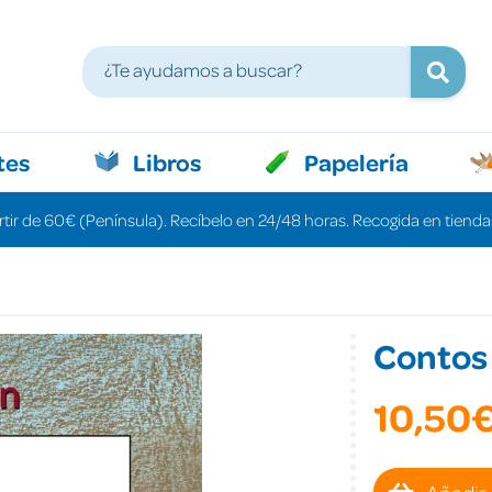
tes
Libros
Papelería
rtir de 60€ (Península). Recíbelo en 24/48 horas. Recogida en tiendas
Contos 
10,50
Añadir 