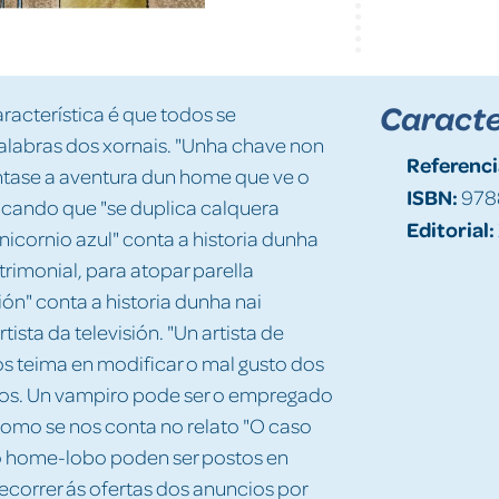
Caracte
aracterística é que todos se
alabras dos xornais. "Unha chave non
Referenci
cóntase a aventura dun home que ve o
ISBN:
978
icando que "se duplica calquera
Editorial:
nicornio azul" conta a historia dunha
rimonial, para atopar parella
ión" conta a historia dunha nai
ista da televisión. "Un artista de
os teima en modificar o mal gusto dos
osos. Un vampiro pode ser o empregado
como se nos conta no relato "O caso
 home-lobo poden ser postos en
recorrer ás ofertas dos anuncios por