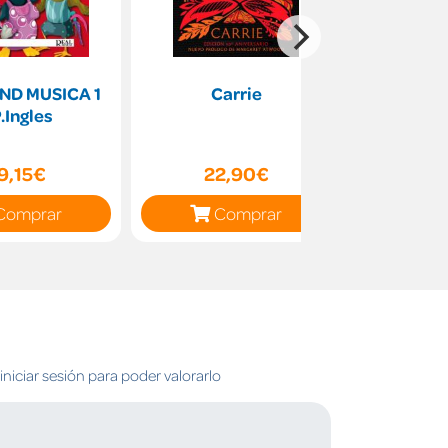
ND MUSICA 1
Carrie
E
.Ingles
9,15€
22,90€
15
Comprar
Comprar
C
niciar sesión para poder valorarlo