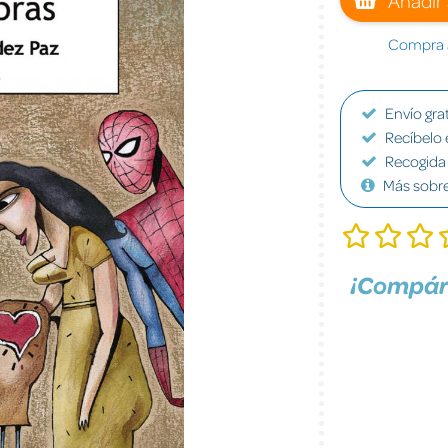
Compra a
Envío grat
Recíbelo 
Recogida 
Más sobr
¡Compár