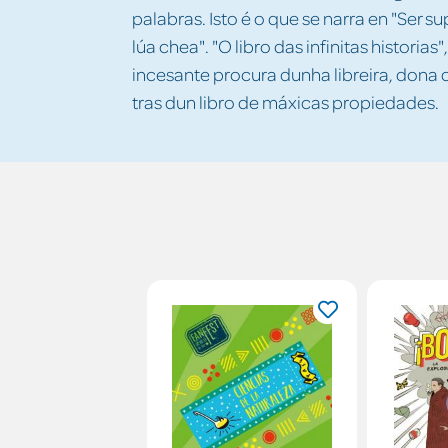
palabras. Isto é o que se narra en "Ser 
lúa chea". "O libro das infinitas historia
incesante procura dunha libreira, dona
tras dun libro de máxicas propiedades.