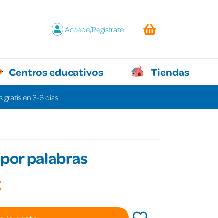
Accede/Regístrate
Centros educativos
Tiendas
 gratis en 3-6 días.
por palabras
€
a la cesta