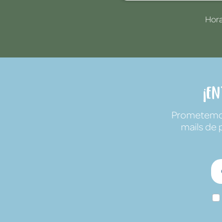
Hora
¡E
Prometemos 
mails de 