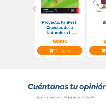
Proyecto: FanFest.
¡
Ciencias de la
Naturaleza 1 -
Cuaderno [Comunidad
19,90€
de Madrid]
Comprar
Cuéntanos tu opinió
¡Sé el primero en valorar este producto!