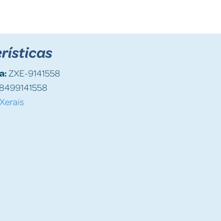
rísticas
a:
ZXE-9141558
8499141558
Xerais