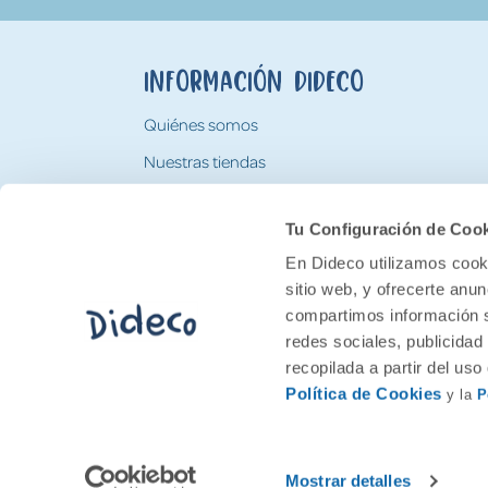
Información Dideco
Quiénes somos
Nuestras tiendas
Trabaja con nosotros
Tu Configuración de Coo
Tarjeta Regalo Dideco
En Dideco utilizamos cooki
sitio web, y ofrecerte anu
compartimos información s
redes sociales, publicidad
recopilada a partir del us
Política de Cookies
y la
P
2026 Feran. Todos los derechos quedan res
Mostrar detalles