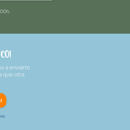
:00h.
co!
s a enviarte
a que otra
!
es.