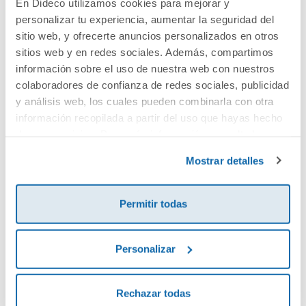
En Dideco utilizamos cookies para mejorar y
personalizar tu experiencia, aumentar la seguridad del
Cuéntanos tu opinión
sitio web, y ofrecerte anuncios personalizados en otros
sitios web y en redes sociales. Además, compartimos
¡Sé el primero en valorar este producto!
información sobre el uso de nuestra web con nuestros
colaboradores de confianza de redes sociales, publicidad
y análisis web, los cuales pueden combinarla con otra
información recopilada a partir del uso que hayas hecho
Debes iniciar sesión para poder valorarlo
de sus servicios. Para más información consulta la
Política de Cookies
y la
Política de Privacidad
.
Mostrar detalles
Permitir todas
Personalizar
Envía tu opinión
Rechazar todas