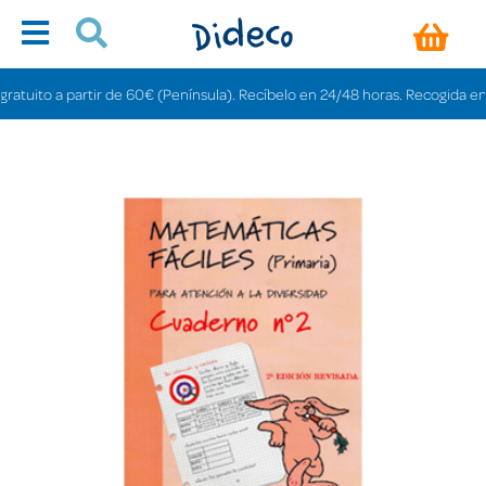
uito a partir de 60€ (Península). Recíbelo en 24/48 horas. Recogida en tiend