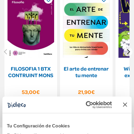
FILOSOFIA 1 BTX
El arte de entrenar
Wilf
CONTRUINT MONS
tu mente
ext
53,00€
21,90€
Comprar
Comprar
Tu Configuración de Cookies