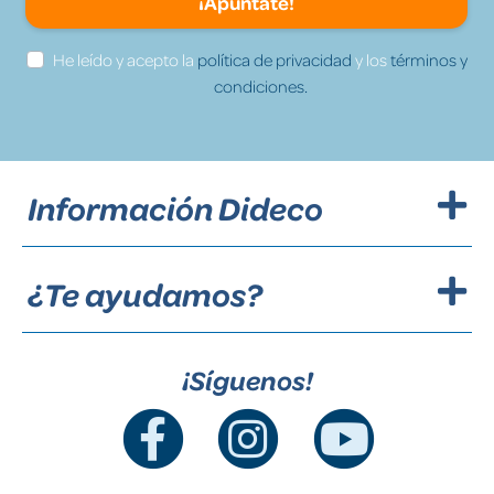
¡Apúntate!
He leído y acepto la
política de privacidad
y los
términos y
condiciones.
Información Dideco
¿Te ayudamos?
¡Síguenos!