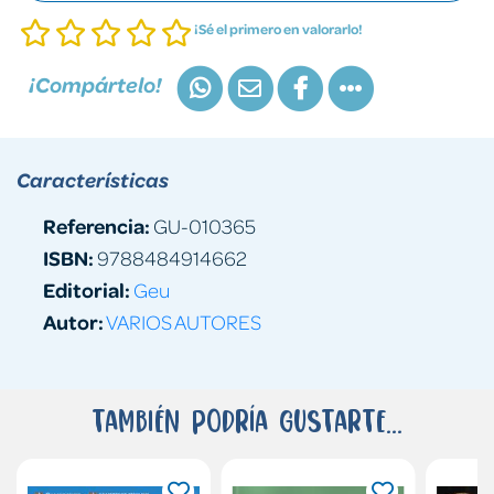
¡Sé el primero en valorarlo!
¡Compártelo!
Características
Referencia:
GU-010365
ISBN:
9788484914662
Editorial:
Geu
Autor:
VARIOS AUTORES
También podría gustarte...