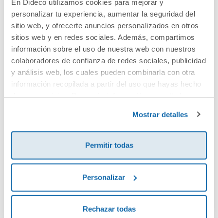
En Dideco utilizamos cookies para mejorar y
personalizar tu experiencia, aumentar la seguridad del
Cuéntanos tu opinión
sitio web, y ofrecerte anuncios personalizados en otros
sitios web y en redes sociales. Además, compartimos
¡Sé el primero en valorar este producto!
información sobre el uso de nuestra web con nuestros
colaboradores de confianza de redes sociales, publicidad
y análisis web, los cuales pueden combinarla con otra
información recopilada a partir del uso que hayas hecho
Debes iniciar sesión para poder valorarlo
de sus servicios. Para más información consulta la
Política de Cookies
y la
Política de Privacidad
.
Mostrar detalles
Permitir todas
Personalizar
Envía tu opinión
Rechazar todas