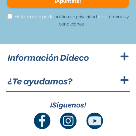
¡Apúntate!
He leído y acepto la
política de privacidad
y los
términos y
condiciones.
Información Dideco
¿Te ayudamos?
¡Síguenos!