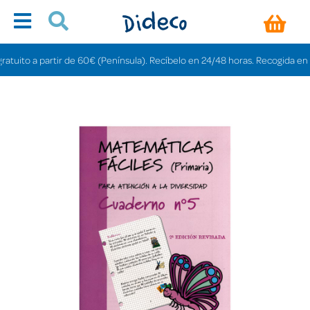
ito a partir de 60€ (Península). Recíbelo en 24/48 horas. Recogida en tiend