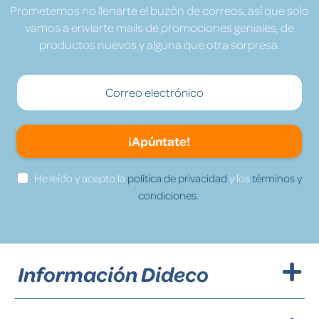
Prometemos no llenarte el buzón de correos, así que solo
vamos a enviarte mails de promociones geniales, de
productos nuevos y alguna que otra sorpresa.
¡Apúntate!
He leído y acepto la
política de privacidad
y los
términos y
condiciones.
Información Dideco