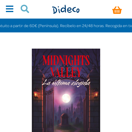
o a partir de 60€ (Península). Recíbelo en 24/48 horas. Recogida en tiendas 