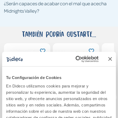
¿Serán capaces de acabar con el mal que acecha
Midnights Valley?
También podría gustarte...
Tu Configuración de Cookies
En Dideco utilizamos cookies para mejorar y
personalizar tu experiencia, aumentar la seguridad del
sitio web, y ofrecerte anuncios personalizados en otros
sitios web y en redes sociales. Además, compartimos
información sobre el uso de nuestra web con nuestros
El chico perdido
Conocimiento del
LE
Medio Natural,
C
colaboradores de confianza de redes sociales, publicidad