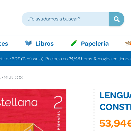
tes
Libros
Papelería
rtir de 60€ (Península). Recíbelo en 24/48 horas. Recogida en tiendas
DO MUNDOS
LENGUA
CONST
53,94