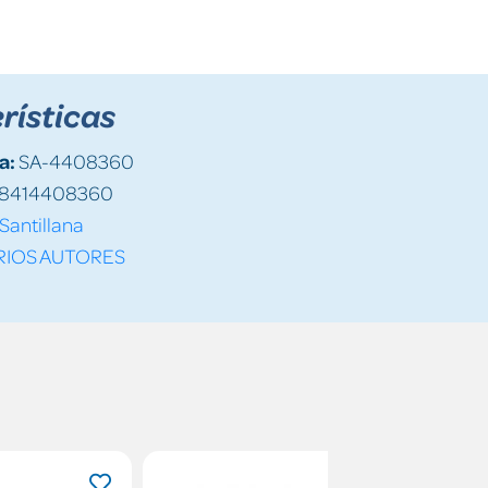
rísticas
a:
SA-4408360
8414408360
Santillana
RIOS AUTORES