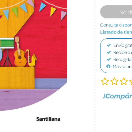
No d
Consulta disponi
Listado de tie
Envío grat
Recíbelo 
Recogida 
Más sobr
¡Compár