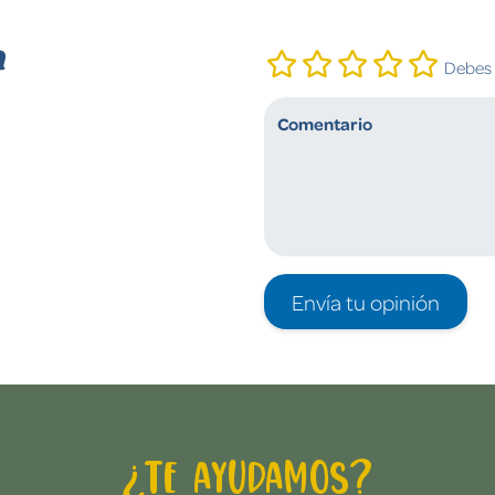
n
Debes i
Envía tu opinión
¿Te ayudamos?