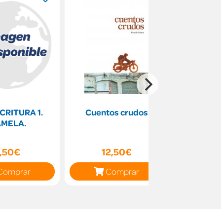
CRITURA 1.
Cuentos crudos
Cuad
AMELA.
Matemátic
co
1,50€
12,50€
13
Comprar
Comprar
C