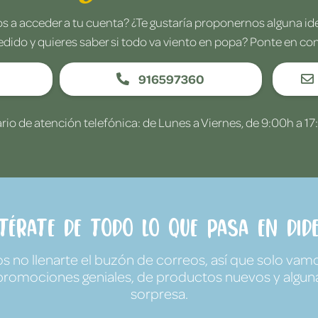
 a acceder a tu cuenta? ¿Te gustaría proponernos alguna i
edido y quieres saber si todo va viento en popa? Ponte en co
916597360
rio de atención telefónica: de Lunes a Viernes, de 9:00h a 17
ntérate de todo lo que pasa en Dide
no llenarte el buzón de correos, así que solo vamo
promociones geniales, de productos nuevos y algun
sorpresa.