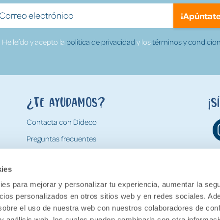
¡Apúntate
He leído y acepto la
política de privacidad
y los
términos y condicion
¿Te ayudamos?
¡S
Contacta con Dideco
Preguntas frecuentes
Formas de pago
kies
Gastos y condiciones de envío
es para mejorar y personalizar tu experiencia, aumentar la segu
Devoluciones
ncios personalizados en otros sitios web y en redes sociales. A
obre el uso de nuestra web con nuestros colaboradores de con
 y análisis web, los cuales pueden combinarla con otra informac