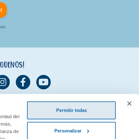
!
es.
íguenos!
Permitir todas
ridad del
demás,
Personalizar
fianza de
ión