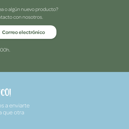
dea o algún nuevo producto?
ntacto con nosotros.
Correo electrónico
:00h.
co!
s a enviarte
a que otra