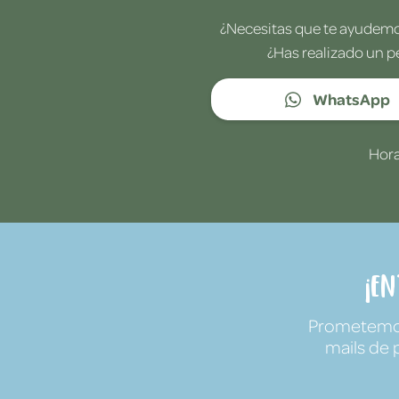
¿Necesitas que te ayudemos
¿Has realizado un p
WhatsApp
Hora
¡E
Prometemos 
mails de 