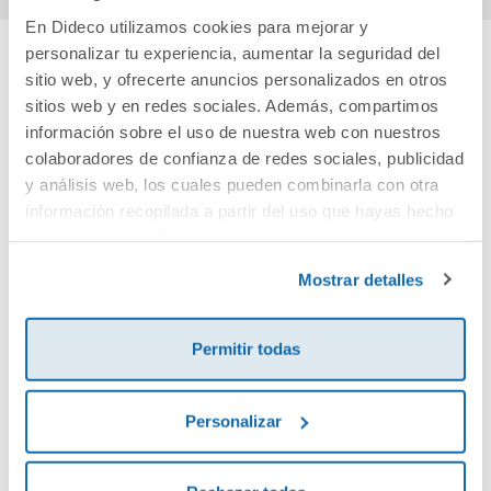
En Dideco utilizamos cookies para mejorar y
personalizar tu experiencia, aumentar la seguridad del
sitio web, y ofrecerte anuncios personalizados en otros
Cuéntanos tu opinión
sitios web y en redes sociales. Además, compartimos
información sobre el uso de nuestra web con nuestros
¡Sé el primero en valorar este producto!
colaboradores de confianza de redes sociales, publicidad
y análisis web, los cuales pueden combinarla con otra
información recopilada a partir del uso que hayas hecho
Debes iniciar sesión para poder valorarlo
de sus servicios. Para más información consulta la
Política de Cookies
y la
Política de Privacidad
.
Mostrar detalles
Permitir todas
Personalizar
Envía tu opinión