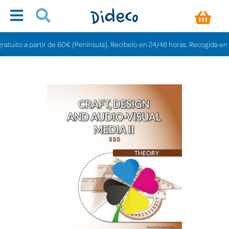
to a partir de 60€ (Península). Recíbelo en 24/48 horas. Recogida en tienda