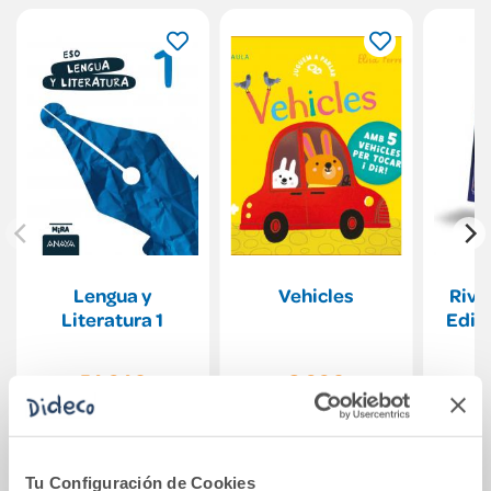
Lengua y
Vehicles
Riva
Literatura 1
Edic
54,04€
8,00€
Comprar
Comprar
Tu Configuración de Cookies