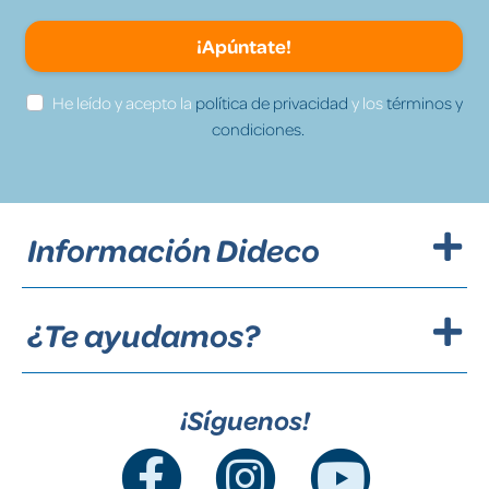
¡Apúntate!
He leído y acepto la
política de privacidad
y los
términos y
condiciones.
Información Dideco
¿Te ayudamos?
¡Síguenos!