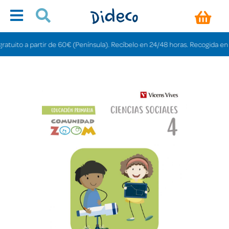
uito a partir de 60€ (Península). Recíbelo en 24/48 horas. Recogida en tiend