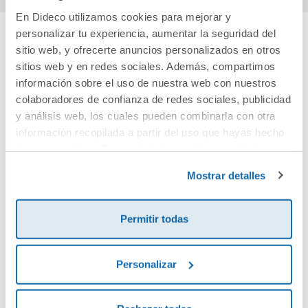
En Dideco utilizamos cookies para mejorar y
personalizar tu experiencia, aumentar la seguridad del
sitio web, y ofrecerte anuncios personalizados en otros
Cuéntanos tu opinión
sitios web y en redes sociales. Además, compartimos
información sobre el uso de nuestra web con nuestros
¡Sé el primero en valorar este producto!
colaboradores de confianza de redes sociales, publicidad
y análisis web, los cuales pueden combinarla con otra
información recopilada a partir del uso que hayas hecho
Debes iniciar sesión para poder valorarlo
de sus servicios. Para más información consulta la
Política de Cookies
y la
Política de Privacidad
.
Mostrar detalles
Permitir todas
Personalizar
Envía tu opinión