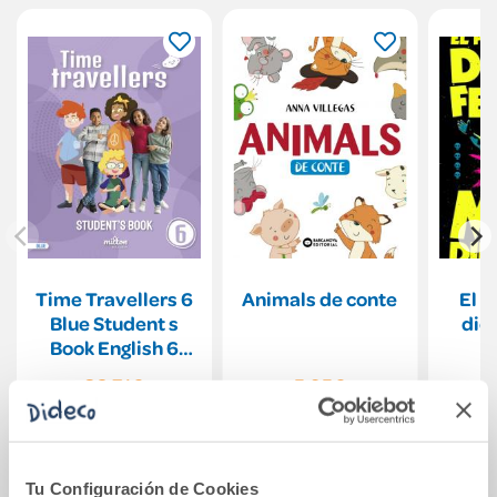
Time Travellers 6
Animals de conte
El p
Blue Student s
dio
Book English 6
Primaria
Maz
36,71€
5,95€
Comprar
Comprar
Tu Configuración de Cookies