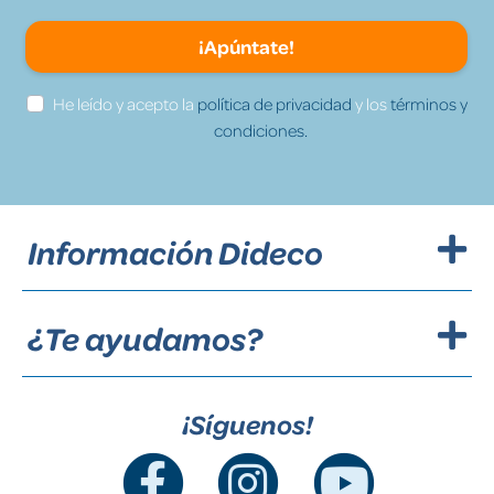
¡Apúntate!
He leído y acepto la
política de privacidad
y los
términos y
condiciones.
Información Dideco
¿Te ayudamos?
¡Síguenos!