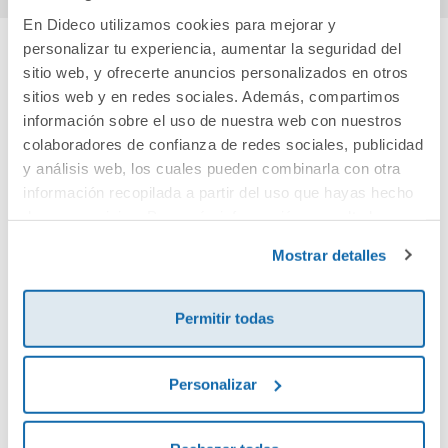
En Dideco utilizamos cookies para mejorar y
personalizar tu experiencia, aumentar la seguridad del
sitio web, y ofrecerte anuncios personalizados en otros
Cuéntanos tu opinión
sitios web y en redes sociales. Además, compartimos
información sobre el uso de nuestra web con nuestros
¡Sé el primero en valorar este producto!
colaboradores de confianza de redes sociales, publicidad
y análisis web, los cuales pueden combinarla con otra
información recopilada a partir del uso que hayas hecho
Debes iniciar sesión para poder valorarlo
de sus servicios. Para más información consulta la
Política de Cookies
y la
Política de Privacidad
.
Mostrar detalles
Permitir todas
Personalizar
Envía tu opinión