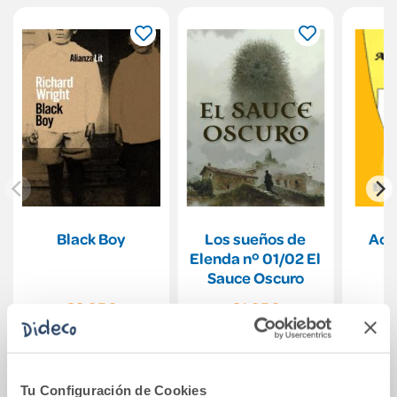
Black Boy
Los sueños de
Act
Elenda nº 01/02 El
Sauce Oscuro
22,95€
21,95€
Comprar
Comprar
Tu Configuración de Cookies