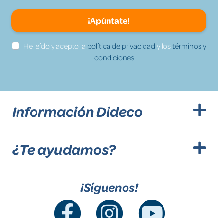
¡Apúntate!
He leído y acepto la
política de privacidad
y los
términos y
condiciones.
Información Dideco
¿Te ayudamos?
¡Síguenos!