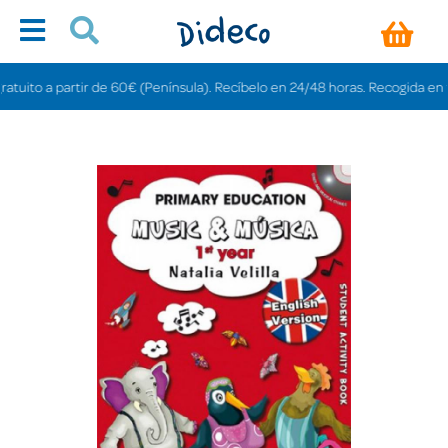
ito a partir de 60€ (Península). Recíbelo en 24/48 horas. Recogida en tienda