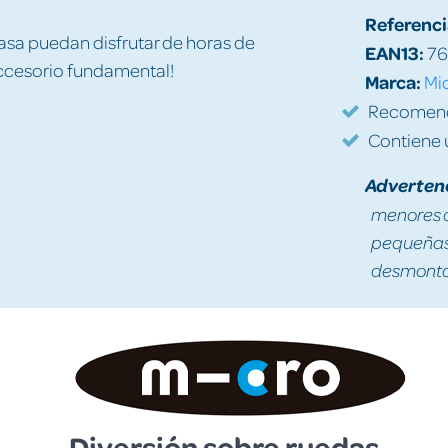
Referenci
asa puedan disfrutar de horas de
EAN13:
76
 accesorio fundamental!
Marca:
Mi
Recomenda
Contiene 
Adverten
menores d
pequeñas 
desmontad
Diversión sobre ruedas