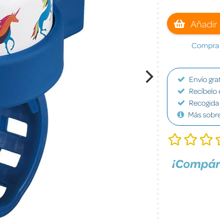
Añadir 
Compra a
Envío grat
Recíbelo 
Recogida 
Más sobr
¡Compár