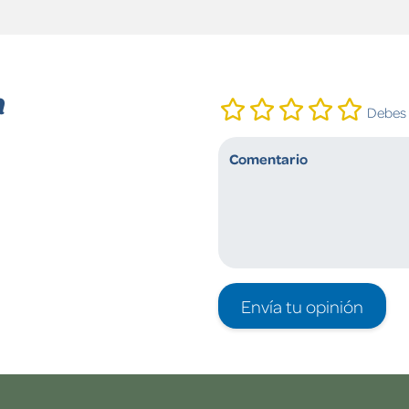
n
Debes i
Envía tu opinión