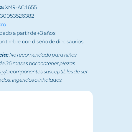
a:
XMR-AC4655
30053526382
cro
do a partir de +3 años
un timbre con diseño de dinosaurios.
cia:
No recomendado para niños
e 36 meses por contener piezas
y/o componentes susceptibles de ser
os, ingeridos o inhalados.