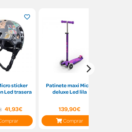
icro sticker
Patinete maxi Micro
Patinete
on Led trasera
deluxe Led lila
Deluxe Gl
41,93€
139,90€
99
€
Comprar
Comprar
C