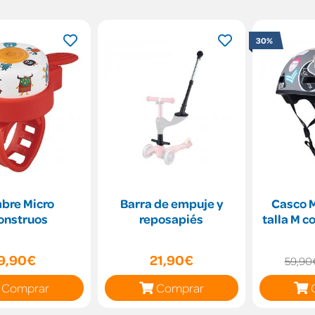
30%
bre Micro
Barra de empuje y
Casco M
nstruos
reposapiés
talla M c
9,90€
21,90€
59,90
Comprar
Comprar