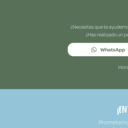
¿Necesitas que te ayudemos
¿Has realizado un p
WhatsApp
Hora
¡E
Prometemos 