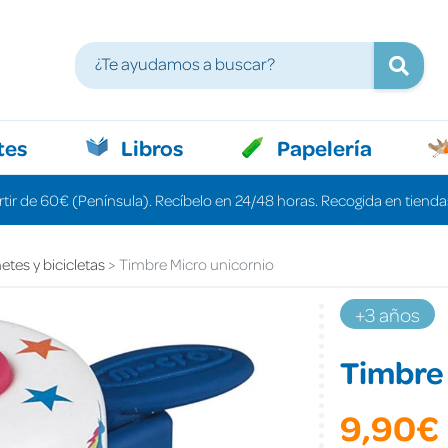
tes
Libros
Papelería
rtir de 60€ (Península). Recíbelo en 24/48 horas. Recogida en tiendas
etes y bicicletas
Timbre Micro unicornio
+3 años
Timbre 
9,90€