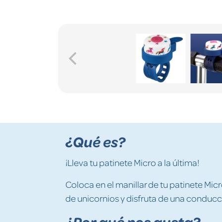
¿Qué es?
¡Lleva tu patinete Micro a la última!
Coloca en el manillar de tu patinete Mic
de unicornios y disfruta de una conducci
¿Por qué nos gusta?