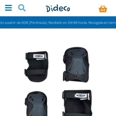
artir de 60€ (Península). Recíbelo en 24/48 horas. Recogida en tiendas grat