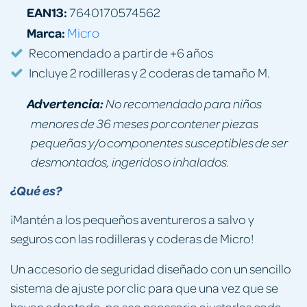
EAN13:
7640170574562
Marca:
Micro
Recomendado a partir de +6 años
Incluye 2 rodilleras y 2 coderas de tamaño M.
Advertencia:
No recomendado para niños
menores de 36 meses por contener piezas
pequeñas y/o componentes susceptibles de ser
desmontados, ingeridos o inhalados.
¿Qué es?
¡Mantén a los pequeños aventureros a salvo y
seguros con las rodilleras y coderas de Micro!
Un accesorio de seguridad diseñado con un sencillo
sistema de ajuste por clic para que una vez que se
hayan adaptado, no sea necesario ajustarlas cada