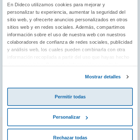
todas las edades y han sido avalados por
En Dideco utilizamos cookies para mejorar y
varios premios internacionales. Sis diseños
personalizar tu experiencia, aumentar la seguridad del
son únicos, con una seña de identidad
sitio web, y ofrecerte anuncios personalizados en otros
sitios web y en redes sociales. Además, compartimos
inconfundible, y su calidad y durabilidad es
información sobre el uso de nuestra web con nuestros
indiscutible. Pero, ¡eso no es todo! No olvides
colaboradores de confianza de redes sociales, publicidad
adquirir uno de sus cascos, rodilleras y
y análisis web, los cuales pueden combinarla con otra
coderas para que la experiencia sea
información recopilada a partir del uso que hayas hecho
completa.
de sus servicios. Para más información consulta la
Política de Cookies
y la
Política de Privacidad
.
Mostrar detalles
¡Ver todo!
Permitir todas
Personalizar
También podría gustarte...
Rechazar todas