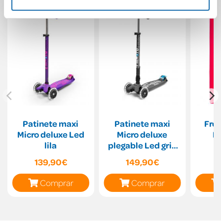
Patinete maxi
Patinete maxi
Fre
Micro deluxe Led
Micro deluxe
M
lila
plegable Led gris
vulcano
139,90€
149,90€
Comprar
Comprar