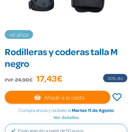
+6 años
Rodilleras y coderas talla M
negro
17,43€
30
% dto
24,90€
PVP:
Añadir a la cesta
Compra ahora y recíbelo el
Martes 11 de Agosto
Ver detalles
Envío gratuito a partir de 50 euros.