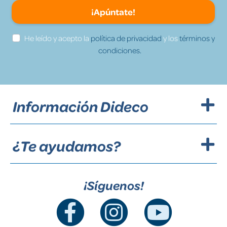
¡Apúntate!
He leído y acepto la
política de privacidad
y los
términos y
condiciones.
Información Dideco
¿Te ayudamos?
¡Síguenos!