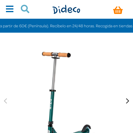
ir de 60€ (Península). Recíbelo en 24/48 horas. Recogida en tiendas gratis 