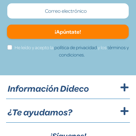
¡Apúntate!
He leído y acepto la
política de privacidad
y los
términos y
condiciones.
Información Dideco
¿Te ayudamos?
¡Síguenos!