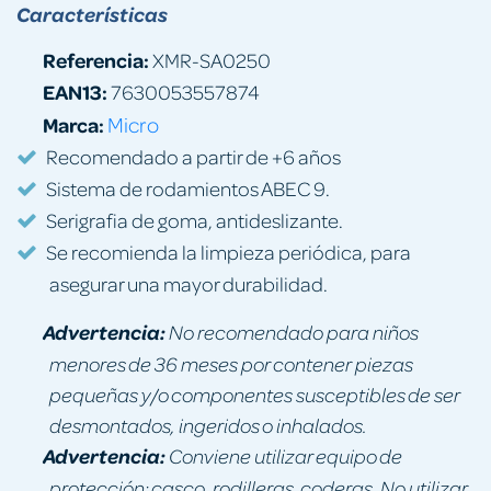
Características
Referencia:
XMR-SA0250
EAN13:
7630053557874
Marca:
Micro
Recomendado a partir de +6 años
Sistema de rodamientos ABEC 9.
Serigrafia de goma, antideslizante.
Se recomienda la limpieza periódica, para
asegurar una mayor durabilidad.
Advertencia:
No recomendado para niños
menores de 36 meses por contener piezas
pequeñas y/o componentes susceptibles de ser
desmontados, ingeridos o inhalados.
Advertencia:
Conviene utilizar equipo de
protección: casco, rodilleras, coderas. No utilizar