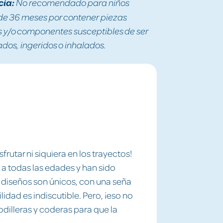
cia:
No recomendado para niños
e 36 meses por contener piezas
y/o componentes susceptibles de ser
os, ingeridos o inhalados.
frutar ni siquiera en los trayectos!
a todas las edades y han sido
s diseños son únicos, con una seña
lidad es indiscutible. Pero, ¡eso no
odilleras y coderas para que la