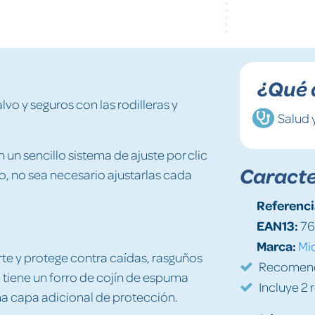
¿Qué 
vo y seguros con las rodilleras y
Salud 
un sencillo sistema de ajuste por clic
Caracte
, no sea necesario ajustarlas cada
Referenci
EAN13:
76
Marca:
Mi
rte y protege contra caídas, rasguños
Recomenda
s, tiene un forro de cojín de espuma
Incluye 2 
a capa adicional de protección.