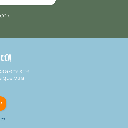
:00h.
co!
s a enviarte
a que otra
!
es.