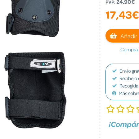
24,90€
PVP:
17,43€
Añadir 
Compra a
Envío grat
Recíbelo 
Recogida 
Más sobr
¡Compár