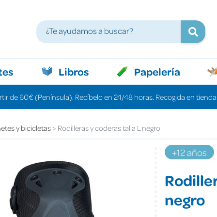
tes
Libros
Papelería
rtir de 60€ (Península). Recíbelo en 24/48 horas. Recogida en tiendas
etes y bicicletas
Rodilleras y coderas talla L negro
+12 años
Rodiller
negro