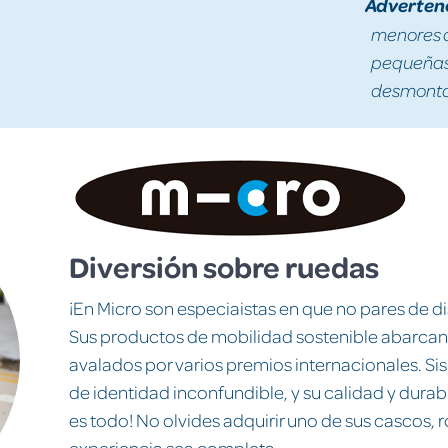
Adverten
menores d
pequeñas 
desmontad
Diversión sobre ruedas
¡En Micro son especiaistas en que no pares de dis
Sus productos de mobilidad sostenible abarcan 
avalados por varios premios internacionales. Si
de identidad inconfundible, y su calidad y durabi
es todo! No olvides adquirir uno de sus cascos, r
experiencia sea completa.