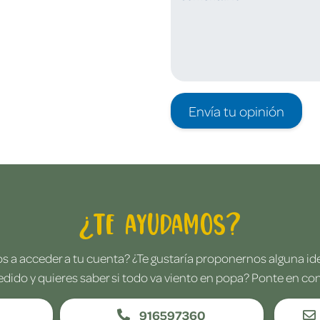
Envía tu opinión
¿Te ayudamos?
 a acceder a tu cuenta? ¿Te gustaría proponernos alguna i
edido y quieres saber si todo va viento en popa? Ponte en co
916597360