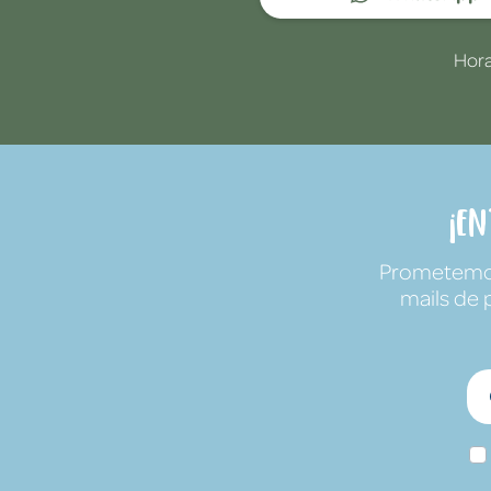
Hora
¡E
Prometemos 
mails de 