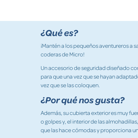
¿Qué es?
¡Mantén a los pequeños aventureros a sal
coderas de Micro!
Un accesorio de seguridad diseñado con 
para que una vez que se hayan adaptado
vez que se las coloquen.
¿Por qué nos gusta?
Además, su cubierta exterior es muy fue
o golpes y, el interior de las almohadilla
que las hace cómodas y proporciona un