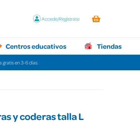
Accede/Regístrate
Centros educativos
Tiendas
 gratis en 3-6 días.
as y coderas talla L