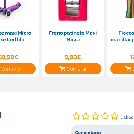
te maxi Micro
Freno patinete Maxi
Flecos
xe Led lila
Micro
manillar 
39,90€
9,90€
1
Comprar
Comprar
n
Debes i