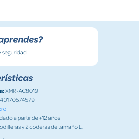
aprendes?
y seguridad
rísticas
a:
XMR-AC8019
40170574579
cro
do a partir de +12 años
rodilleras y 2 coderas de tamaño L.