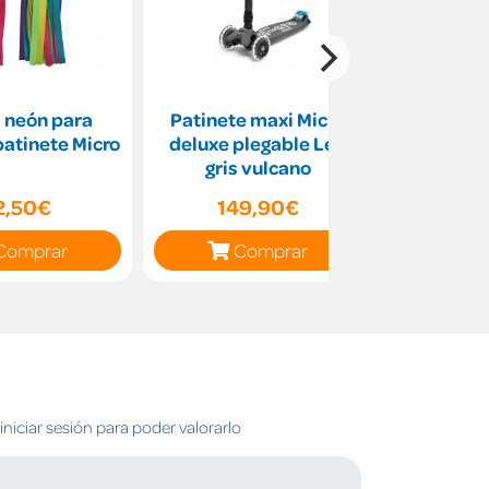
 neón para
Patinete maxi Micro
Patinete
patinete Micro
deluxe plegable Led
Deluxe 
gris vulcano
2,50€
149,90€
13
Comprar
Comprar
C
niciar sesión para poder valorarlo