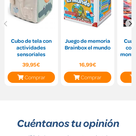
Cubo de tela con
Juego de memoria
Cuad
actividades
Brainbox el mundo
con
sensoriales
mont
Diamo
39,95€
16,99€
Comprar
Comprar
Cuéntanos tu opinión