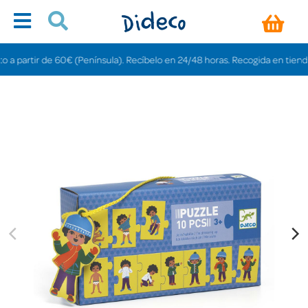
tir de 60€ (Península). Recíbelo en 24/48 horas. Recogida en tiendas gratis