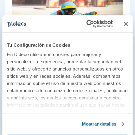
Tu Configuración de Cookies
En Dideco utilizamos cookies para mejorar y
personalizar tu experiencia, aumentar la seguridad del
sitio web, y ofrecerte anuncios personalizados en otros
sitios web y en redes sociales. Además, compartimos
El juego como parte del desarrollo
información sobre el uso de nuestra web con nuestros
colaboradores de confianza de redes sociales, publicidad
Juguetes educativos desde 1954 con un toque
y análisis web, los cuales pueden combinarla con otra
estético único y artístico. Descubre juguetes
información recopilada a partir del uso que hayas hecho
para todas las edades de la mano de los
de sus servicios. Para más información consulta la
diseños más originales que guían a los más
Política de Cookies
y la
Política de Privacidad
.
Mostrar detalles
pequeños y pequeñas de la casa a través del