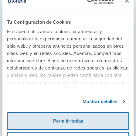
La silicona aporta durabilidad y confort en la
manipulación, resultando muy atractivo al tacto
para tu bebé.
Tu Configuración de Cookies
En Dideco utilizamos cookies para mejorar y
También podría gustarte...
personalizar tu experiencia, aumentar la seguridad del
sitio web, y ofrecerte anuncios personalizados en otros
sitios web y en redes sociales. Además, compartimos
información sobre el uso de nuestra web con nuestros
colaboradores de confianza de redes sociales, publicidad
y análisis web, los cuales pueden combinarla con otra
información recopilada a partir del uso que hayas hecho
de sus servicios. Para más información consulta la
Política de Cookies
y la
Política de Privacidad
.
Mostrar detalles
Permitir todas
Gafas de sol Kids
Maqueta TV 3D