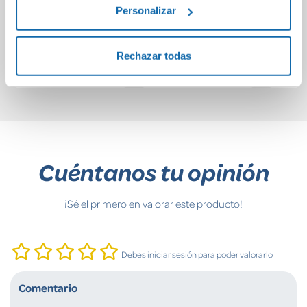
Plus albaricoque
miniatura París
hipo
Personalizar
3-5 años Izipizi
con luz
be
Hist
30,00€
15,49€
Rechazar todas
Comprar
Comprar
Cuéntanos tu opinión
¡Sé el primero en valorar este producto!
Debes iniciar sesión para poder valorarlo