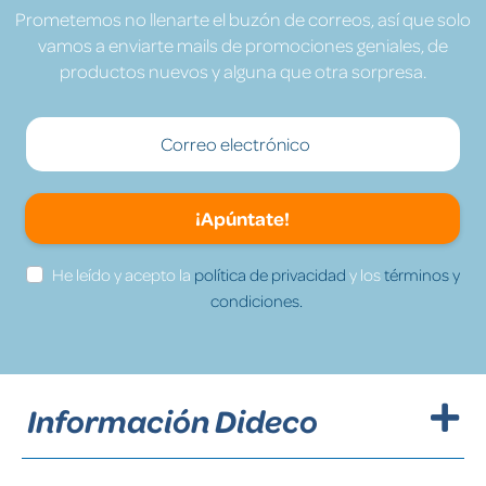
Prometemos no llenarte el buzón de correos, así que solo
vamos a enviarte mails de promociones geniales, de
productos nuevos y alguna que otra sorpresa.
¡Apúntate!
He leído y acepto la
política de privacidad
y los
términos y
condiciones.
Información Dideco