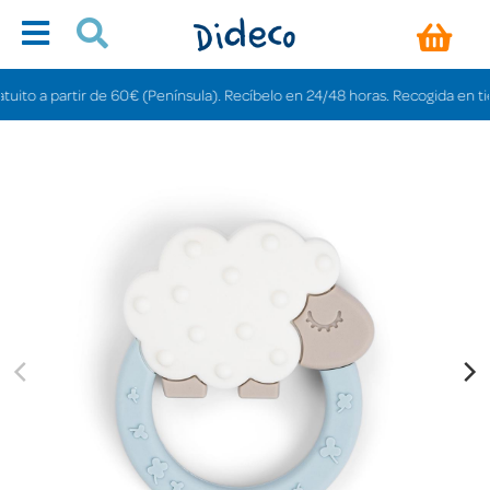
o a partir de 60€ (Península). Recíbelo en 24/48 horas. Recogida en tiendas