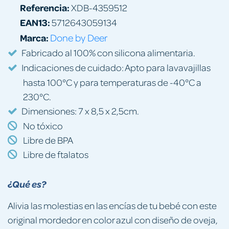
Referencia:
XDB-4359512
EAN13:
5712643059134
Marca:
Done by Deer
Fabricado al 100% con silicona alimentaria.
Indicaciones de cuidado: Apto para lavavajillas
hasta 100°C y para temperaturas de -40°C a
230°C.
Dimensiones: 7 x 8,5 x 2,5cm.
No tóxico
Libre de BPA
Libre de ftalatos
¿Qué es?
Alivia las molestias en las encías de tu bebé con este
original mordedor en color azul con diseño de oveja,