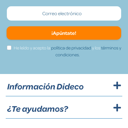
¡Apúntate!
He leído y acepto la
política de privacidad
y los
términos y
condiciones.
Información Dideco
¿Te ayudamos?