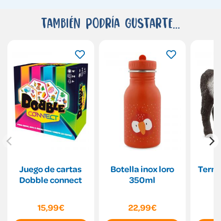
También podría gustarte...
Juego de cartas
Botella inox loro
Terne
Dobble connect
350ml
15,99€
22,99€