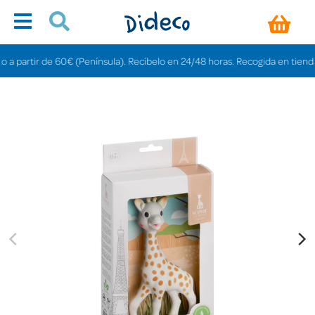
artir de 60€ (Península). Recíbelo en 24/48 horas. Recogida en tiendas grati