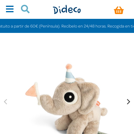
 a partir de 60€ (Península). Recíbelo en 24/48 horas. Recogida en tiendas 