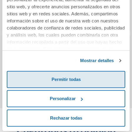
sitio web, y ofrecerte anuncios personalizados en otros
sitios web y en redes sociales. Además, compartimos
información sobre el uso de nuestra web con nuestros
colaboradores de confianza de redes sociales, publicidad
y análisis web, los cuales pueden combinarla con otra
información recopilada a partir del uso que hayas hecho
de sus servicios. Para más información consulta la
Juego de habilidad
Pegatinas de gel
Kit
Rhino hero super
removibles
Política de Cookies
y la
Política de Privacidad
.
Mostrar detalles
battle
Acuario con
escenario
35,99€
7,00€
Permitir todas
Comprar
Comprar
Personalizar
Rechazar todas
Cuéntanos tu opinión