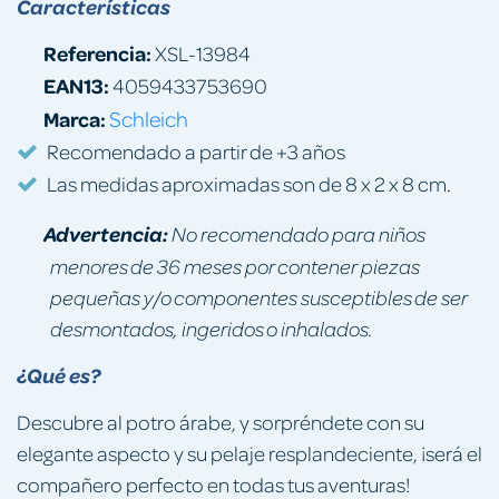
Características
Referencia:
XSL-13984
EAN13:
4059433753690
Marca:
Schleich
Recomendado a partir de +3 años
Las medidas aproximadas son de 8 x 2 x 8 cm.
Advertencia:
No recomendado para niños
menores de 36 meses por contener piezas
pequeñas y/o componentes susceptibles de ser
desmontados, ingeridos o inhalados.
¿Qué es?
Descubre al potro árabe, y sorpréndete con su
elegante aspecto y su pelaje resplandeciente, ¡será el
compañero perfecto en todas tus aventuras!