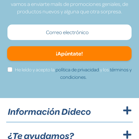
vamos a enviarte mails de promociones geniales, de
productos nuevos y alguna que otra sorpresa.
¡Apúntate!
He leído y acepto la
política de privacidad
y los
términos y
condiciones.
Información Dideco
¿Te ayudamos?