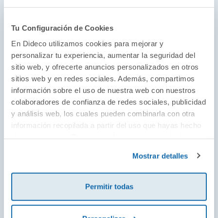
El mundo en la palma de tu mano
Tu Configuración de Cookies
Desde 1935, Schleich hace realidad los sueños
En Dideco utilizamos cookies para mejorar y
de niños y niñas acercándoles los animales de
personalizar tu experiencia, aumentar la seguridad del
todos los hábitats y todas las partes del
sitio web, y ofrecerte anuncios personalizados en otros
mundo. Sus figuras pintadas a mano
sitios web y en redes sociales. Además, compartimos
representan al detalle desde los animales más
información sobre el uso de nuestra web con nuestros
colaboradores de confianza de redes sociales, publicidad
exóticos y fantásticos hasta las mascotas más
y análisis web, los cuales pueden combinarla con otra
adoradas. Déjate sorprender por la magia de
información recopilada a partir del uso que hayas hecho
sus unicornios, monstruos y dragones, o
de sus servicios. Para más información consulta la
colecciona las interminables razas de perros,
Política de Cookies
y la
Política de Privacidad
.
Mostrar detalles
gatos y caballos. ¡Todos están al alcance de tu
mano!
Permitir todas
¡Ver todo!