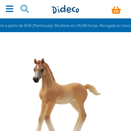
rtir de 60€ (Península). Recíbelo en 24/48 horas. Recogida en tiendas grati