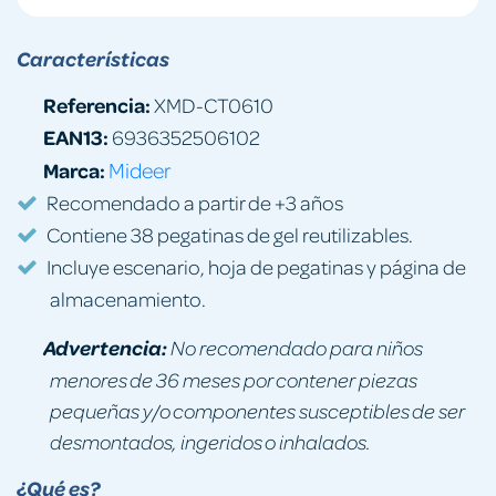
Características
Referencia:
XMD-CT0610
EAN13:
6936352506102
Marca:
Mideer
Recomendado a partir de +3 años
Contiene 38 pegatinas de gel reutilizables.
Incluye escenario, hoja de pegatinas y página de
almacenamiento.
Advertencia:
No recomendado para niños
menores de 36 meses por contener piezas
pequeñas y/o componentes susceptibles de ser
desmontados, ingeridos o inhalados.
¿Qué es?