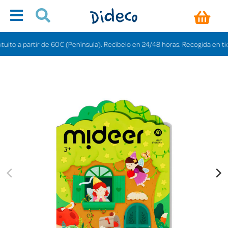
o a partir de 60€ (Península). Recíbelo en 24/48 horas. Recogida en tiendas 