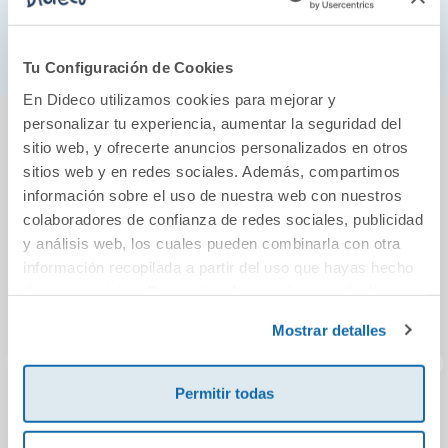
Desarrollarán la motricidad fina y el vocabulario
además de la imaginación.
Tu Configuración de Cookies
En Dideco utilizamos cookies para mejorar y
También podría gustarte...
personalizar tu experiencia, aumentar la seguridad del
sitio web, y ofrecerte anuncios personalizados en otros
sitios web y en redes sociales. Además, compartimos
información sobre el uso de nuestra web con nuestros
colaboradores de confianza de redes sociales, publicidad
y análisis web, los cuales pueden combinarla con otra
información recopilada a partir del uso que hayas hecho
de sus servicios. Para más información consulta la
Política de Cookies
y la
Política de Privacidad
.
Mostrar detalles
Permitir todas
Lámpara de noche
Marcapáginas 3D
Botel
león
cocodrilo Snaggy
pom