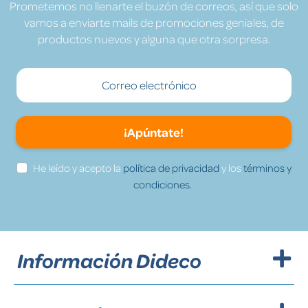
Prometemos no llenarte el buzón de correos, así que solo
vamos a enviarte mails de promociones geniales, de
productos nuevos y alguna que otra sorpresa.
¡Apúntate!
He leído y acepto la
política de privacidad
y los
términos y
condiciones.
Información Dideco