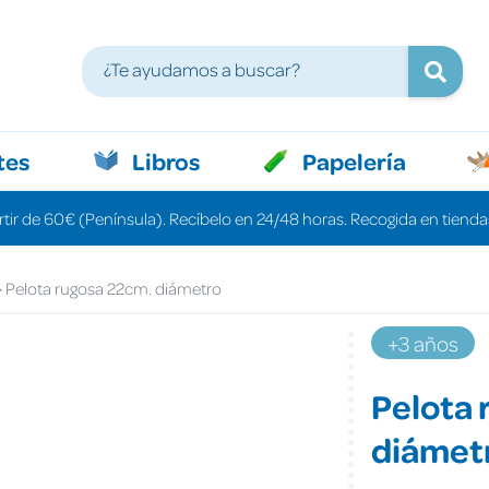
tes
Libros
Papelería
rtir de 60€ (Península). Recíbelo en 24/48 horas. Recogida en tiendas
Pelota rugosa 22cm. diámetro
+3 años
Pelota 
diámet