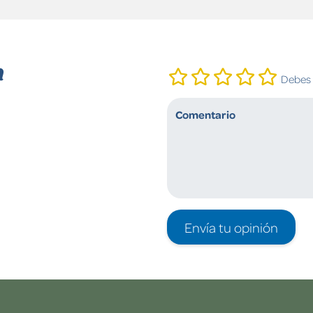
n
Debes i
Envía tu opinión