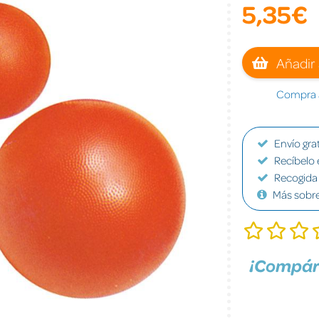
5,35€
Añadir 
Compra a
Envío grat
Recíbelo 
Recogida 
Más sobr
¡Compár