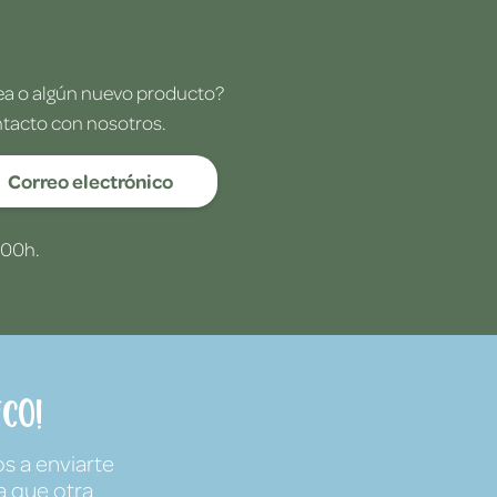
dea o algún nuevo producto?
ntacto con nosotros.
Correo electrónico
:00h.
co!
s a enviarte
a que otra