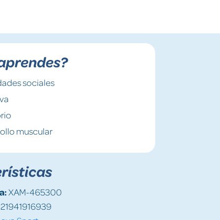
aprendes?
dades sociales
iva
brio
ollo muscular
rísticas
a:
XAM-465300
21941916939