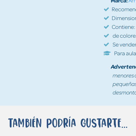
Marca:
Am
Recomenda
Dimension
Contiene:
de colores
Se venden
Para aul
Adverten
menores d
pequeñas 
desmontad
También podría gustarte...