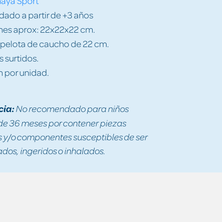
aya Sport
do a partir de +3 años
es aprox: 22x22x22 cm.
 pelota de caucho de 22 cm.
 surtidos.
 por unidad.
a
cia:
No recomendado para niños
e 36 meses por contener piezas
y/o componentes susceptibles de ser
os, ingeridos o inhalados.