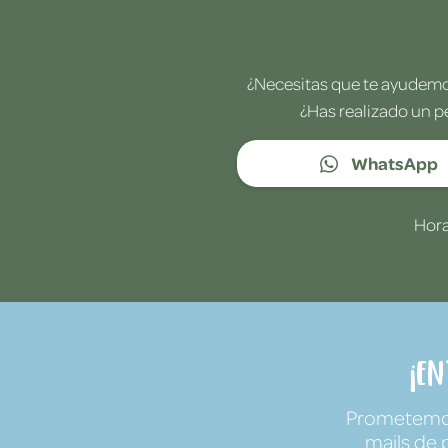
¿Necesitas que te ayudemos
¿Has realizado un p
WhatsApp
Hora
¡E
Prometemos 
mails de 