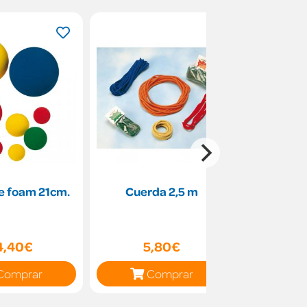
e foam 21cm.
Cuerda 2,5 m
Aro psic
5
4,40€
5,80€
5
Comprar
Comprar
C