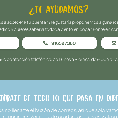
¿Te ayudamos?
 a acceder a tu cuenta? ¿Te gustaría proponernos alguna i
edido y quieres saber si todo va viento en popa? Ponte en co
916597360
rio de atención telefónica: de Lunes a Viernes, de 9:00h a 17
ntérate de todo lo que pasa en Dide
no llenarte el buzón de correos, así que solo vamo
promociones geniales, de productos nuevos y algun