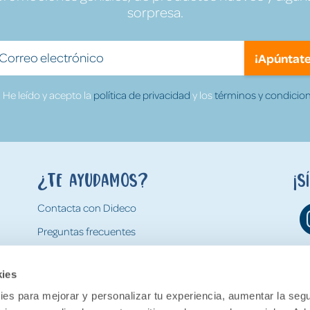
sorpresa.
¡Apúntate
He leído y acepto la
política de privacidad
y los
términos y condicion
¿Te ayudamos?
¡S
Contacta con Dideco
Preguntas frecuentes
Formas de pago
kies
Gastos y condiciones de envío
es para mejorar y personalizar tu experiencia, aumentar la segu
Devoluciones