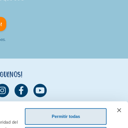
!
es.
íguenos!
Permitir todas
ridad del