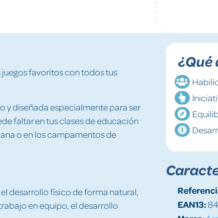
¿Qué 
 juegos favoritos con todos tus
Habili
Iniciat
so y diseñada especialmente para ser
Equili
ede faltar en tus clases de educación
Desarr
 semana o en los campamentos de
Caracte
Referenci
a el desarrollo físico de forma natural,
EAN13:
84
trabajo en equipo, el desarrollo