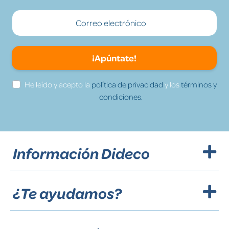
¡Apúntate!
He leído y acepto la
política de privacidad
y los
términos y
condiciones.
Información Dideco
¿Te ayudamos?