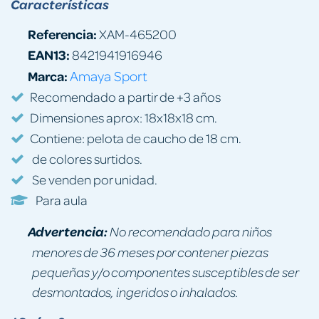
Características
Referencia:
XAM-465200
EAN13:
8421941916946
Marca:
Amaya Sport
Recomendado a partir de +3 años
Dimensiones aprox: 18x18x18 cm.
Contiene: pelota de caucho de 18 cm.
de colores surtidos.
Se venden por unidad.
Para aula
Advertencia:
No recomendado para niños
menores de 36 meses por contener piezas
pequeñas y/o componentes susceptibles de ser
desmontados, ingeridos o inhalados.