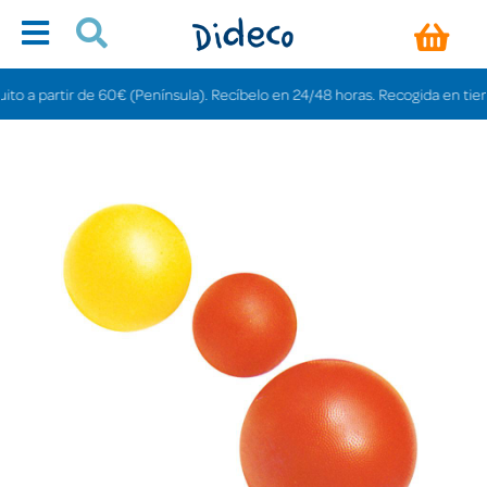
a partir de 60€ (Península). Recíbelo en 24/48 horas. Recogida en tiendas gr