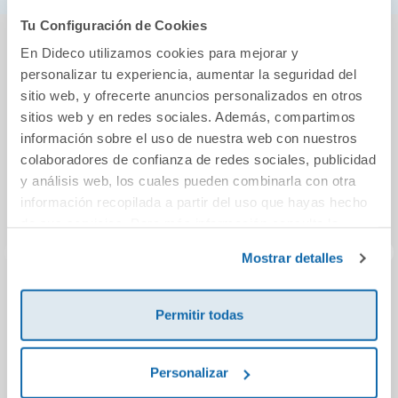
Tu Configuración de Cookies
También podría gustarte...
En Dideco utilizamos cookies para mejorar y
personalizar tu experiencia, aumentar la seguridad del
sitio web, y ofrecerte anuncios personalizados en otros
sitios web y en redes sociales. Además, compartimos
información sobre el uso de nuestra web con nuestros
colaboradores de confianza de redes sociales, publicidad
y análisis web, los cuales pueden combinarla con otra
información recopilada a partir del uso que hayas hecho
de sus servicios. Para más información consulta la
Política de Cookies
y la
Política de Privacidad
.
Mostrar detalles
Cuerda 2,5 m
Adaptador doble
Jumpy
Permitir todas
para picas bolsa 12
salt
unidades
5,80€
6,55€
Personalizar