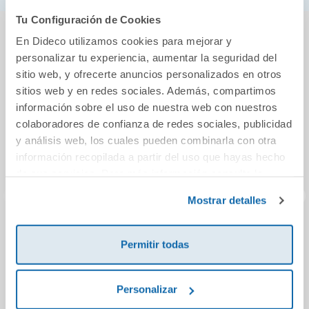
Tu Configuración de Cookies
También podría gustarte...
En Dideco utilizamos cookies para mejorar y
personalizar tu experiencia, aumentar la seguridad del
sitio web, y ofrecerte anuncios personalizados en otros
sitios web y en redes sociales. Además, compartimos
información sobre el uso de nuestra web con nuestros
colaboradores de confianza de redes sociales, publicidad
y análisis web, los cuales pueden combinarla con otra
información recopilada a partir del uso que hayas hecho
de sus servicios. Para más información consulta la
Política de Cookies
y la
Política de Privacidad
.
Mostrar detalles
Pelota rugosa
Pica 70cm.
Pelo
Permitir todas
22cm. diámetro
5,35€
3,95€
Personalizar