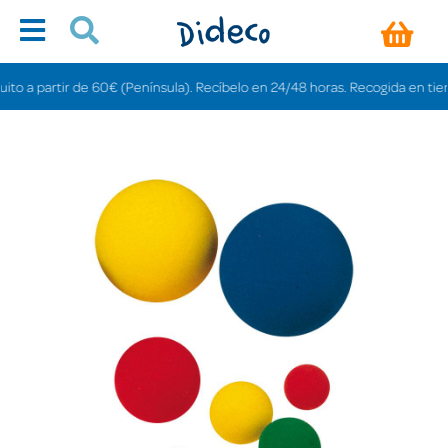
a partir de 60€ (Península). Recíbelo en 24/48 horas. Recogida en tiendas g