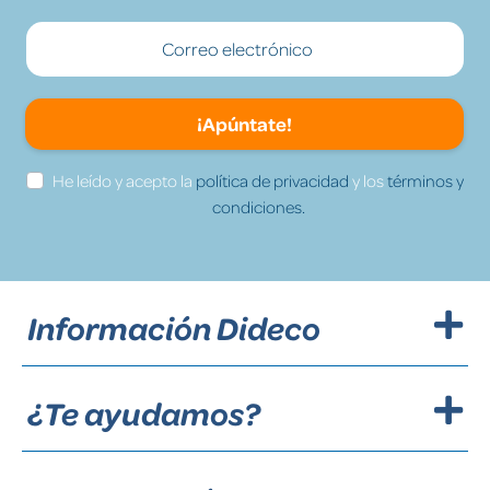
¡Apúntate!
He leído y acepto la
política de privacidad
y los
términos y
condiciones.
Información Dideco
¿Te ayudamos?