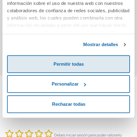
información sobre el uso de nuestra web con nuestros
colaboradores de confianza de redes sociales, publicidad
Guinness World
Super enigmas de
Las 1
y análisis web, los cuales pueden combinarla con otra
Records 2026:
fútbol
de l
información recopilada a partir del uso que hayas hecho
Fútbol
e
de sus servicios. Para más información consulta la
18,95€
13,95€
Política de Cookies
y la
Política de Privacidad
.
Mostrar detalles
Comprar
Comprar
Permitir todas
Personalizar
Cuéntanos tu opinión
Rechazar todas
¡Sé el primero en valorar este producto!
Debes iniciar sesión para poder valorarlo