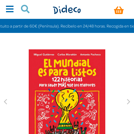
o a partir de 60€ (Península). Recíbelo en 24/48 horas. Recogida en tiendas 