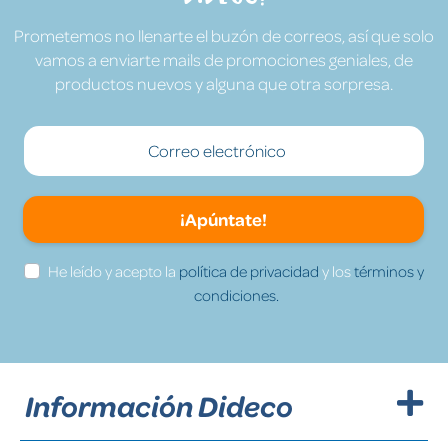
Prometemos no llenarte el buzón de correos, así que solo
vamos a enviarte mails de promociones geniales, de
productos nuevos y alguna que otra sorpresa.
¡Apúntate!
He leído y acepto la
política de privacidad
y los
términos y
condiciones.
Información Dideco