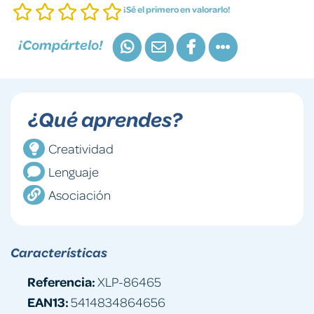
¡Sé el primero en valorarlo!
¡Compártelo!
¿Qué aprendes?
Creatividad
Lenguaje
Asociación
Características
Referencia:
XLP-86465
EAN13:
5414834864656