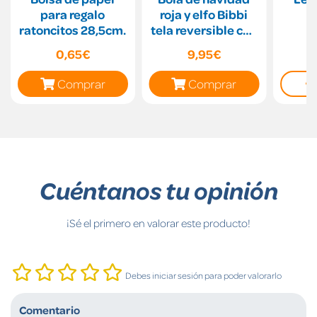
para regalo
roja y elfo Bibbi
ratoncitos 28,5cm.
tela reversible con
colgador 7cm.
0,65€
9,95€
Comprar
Comprar
Cuéntanos tu opinión
¡Sé el primero en valorar este producto!
Debes iniciar sesión para poder valorarlo