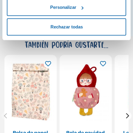
Personalizar
¡Ver todo!
Rechazar todas
También podría gustarte...
Bolsa de papel
Bola de navidad
Letr