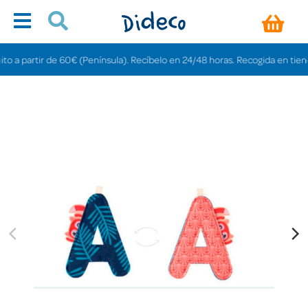
artir de 60€ (Península). Recíbelo en 24/48 horas. Recogida en tiendas grat