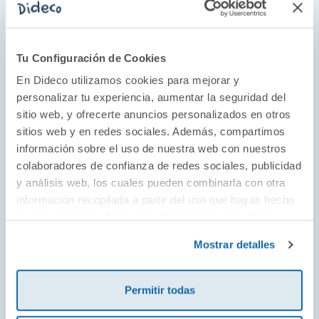
Tu Configuración de Cookies
En Dideco utilizamos cookies para mejorar y
personalizar tu experiencia, aumentar la seguridad del
sitio web, y ofrecerte anuncios personalizados en otros
Un mundo por descubrir
sitios web y en redes sociales. Además, compartimos
Fundada en 1995, Lilliputiens ha convertido el
información sobre el uso de nuestra web con nuestros
juguete de tela en su seña de identidad. Con
colaboradores de confianza de redes sociales, publicidad
y análisis web, los cuales pueden combinarla con otra
una estética llena de colores y texturas, es una
información recopilada a partir del uso que hayas hecho
de las marcas aliadas de los más pequeños de
de sus servicios. Para más información consulta la
la casa para descubrir el mundo que les rodea
Política de Cookies
y la
Política de Privacidad
.
a través del juego simbólico, los peluches de
Mostrar detalles
actividades y sus personajes, que siempre
acompañan a niños y niñas en su aprendizaje.
Permitir todas