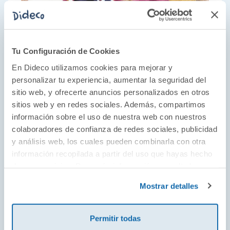
Tu Configuración de Cookies
En Dideco utilizamos cookies para mejorar y
personalizar tu experiencia, aumentar la seguridad del
sitio web, y ofrecerte anuncios personalizados en otros
Un mundo por descubrir
sitios web y en redes sociales. Además, compartimos
información sobre el uso de nuestra web con nuestros
Fundada en 1995, Lilliputiens ha convertido el
colaboradores de confianza de redes sociales, publicidad
juguete de tela en su seña de identidad. Con
y análisis web, los cuales pueden combinarla con otra
una estética llena de colores y texturas, es una
información recopilada a partir del uso que hayas hecho
de sus servicios. Para más información consulta la
de las marcas aliadas de los más pequeños de
Política de Cookies
y la
Política de Privacidad
.
la casa para descubrir el mundo que les rodea
Mostrar detalles
a través del juego simbólico, los peluches de
actividades y sus personajes, que siempre
Permitir todas
acompañan a niños y niñas en su aprendizaje.