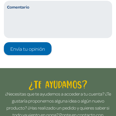
Envía tu opinión
¿Te ayudamos?
¿Necesitas que te ayudemos a acceder a tu cuenta? ¿Te
gustaría proponernos alguna idea o algún nuevo
producto? ¿Has realizado un pedido y quieres saber si
todo va viento en popa? Ponte en contacto con