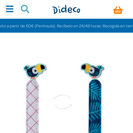
partir de 60€ (Península). Recíbelo en 24/48 horas. Recogida en tiendas gra