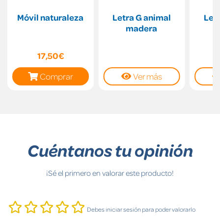
Móvil naturaleza
Letra G animal
Let
madera
17,50€
Comprar
Ver más
Cuéntanos tu opinión
¡Sé el primero en valorar este producto!
Debes iniciar sesión para poder valorarlo