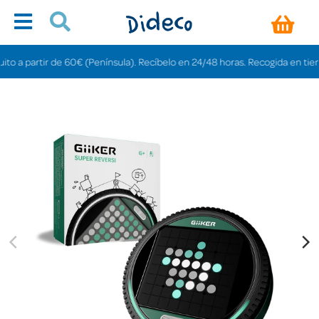
 partir de 60€ (Península). Recíbelo en 24/48 horas. Recogida en tiendas gr