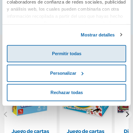
colaboradores de confianza de redes sociales, publicidad
decisiones, adaptándose al nivel de cada jugador
y análisis web, los cuales pueden combinarla con otra
para ofrecer retos constantes tanto a niños como a
información recopilada a partir del uso que hayas hecho
adultos.
de sus servicios. Para más información consulta la
Política de Cookies
y la
Política de Privacidad
.
Mostrar detalles
También podría gustarte...
Permitir todas
Personalizar
Rechazar todas
Juego de cartas
Juego de cartas
Dia