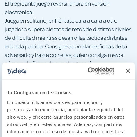
El trepidante juego reversi, ahora en versión
electrónica.
Juega en solitario, enfréntate cara a cara a otro
jugador o supera cientos de retos de distintos niveles
de dificultad mientras desarrollas tácticas distintas
en cada partida. Consigue acorralar las fichas de tu
adversario y hazte con ellas, quien consiga mayor
número de fichas de su color ganará.
Compacto y listo para jugar en cualquier momento,
es el juego perfecto para llevar siempre contigo.
Tu Configuración de Cookies
¿Por qué nos gusta?
En Dideco utilizamos cookies para mejorar y
Potencia habilidades como la lógica, la estrategia y el
personalizar tu experiencia, aumentar la seguridad del
pensamiento crítico mediante partidas dinámicas
sitio web, y ofrecerte anuncios personalizados en otros
que requieren análisis y anticipación. Favorece
sitios web y en redes sociales. Además, compartimos
información sobre el uso de nuestra web con nuestros
también la memoria, la planificación y la toma de