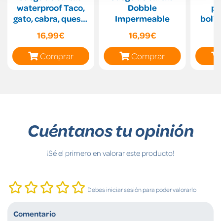
waterproof Taco,
Dobble
pi
gato, cabra, queso,
Impermeable
bolí
pizza
16,99€
16,99€
Comprar
Comprar
Cuéntanos tu opinión
¡Sé el primero en valorar este producto!
Debes iniciar sesión para poder valorarlo