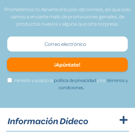
Prometemos no llenarte el buzón de correos, así que solo
vamos a enviarte mails de promociones geniales, de
productos nuevos y alguna que otra sorpresa.
¡Apúntate!
He leído y acepto la
política de privacidad
y los
términos y
condiciones.
Información Dideco