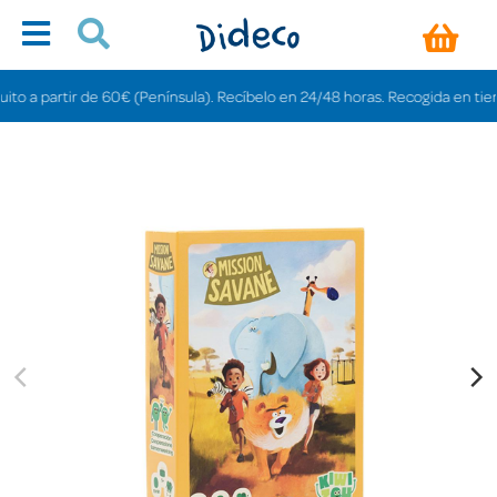
 partir de 60€ (Península). Recíbelo en 24/48 horas. Recogida en tiendas gr