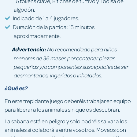
16 tokens clave, 8 fichas de furtivo y 1 bolsa de
algodón.
Indicado de 1 a 4 jugadores.
Duración de la partida: 15 minutos
aproximadamente.
Advertencia:
No recomendado para niños
menores de 36 meses por contener piezas
pequeñas y/o componentes susceptibles de ser
desmontados, ingeridos o inhalados.
¿Qué es?
En este trepidante juego deberéis trabajar en equipo
para liberar a los animales sin que os descubran.
La sabana está en peligro y solo podréis salvar a los
animales si colaboráis entre vosotros. Moveos con