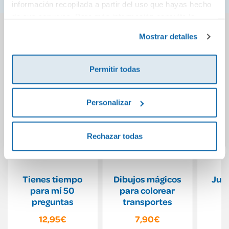
información recopilada a partir del uso que hayas hecho
de sus servicios. Para más información consulta la
También podría gustarte...
Política de Cookies
y la
Política de Privacidad
.
Mostrar detalles
Permitir todas
Personalizar
Rechazar todas
Tienes tiempo
Dibujos mágicos
Jue
para mí 50
para colorear
B
preguntas
transportes
12,95€
7,90€