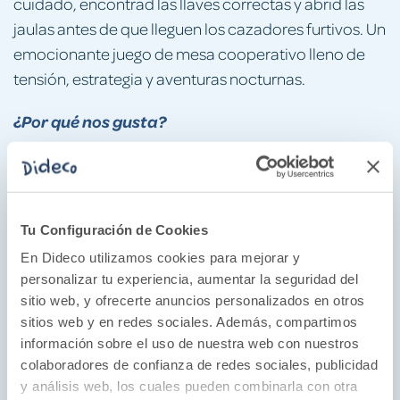
cuidado, encontrad las llaves correctas y abrid las
jaulas antes de que lleguen los cazadores furtivos. Un
emocionante juego de mesa cooperativo lleno de
tensión, estrategia y aventuras nocturnas.
¿Por qué nos gusta?
Fomenta la cooperación y la toma de decisiones.
Además, ayuda a desarrollar la atención, la
estrategia, la comunicación y la planificación
Tu Configuración de Cookies
mientras niños y niñas viven una aventura llena de
emoción.
En Dideco utilizamos cookies para mejorar y
personalizar tu experiencia, aumentar la seguridad del
Dispone de dos niveles de juego, por lo que el
sitio web, y ofrecerte anuncios personalizados en otros
aprendizaje es progresivo.
sitios web y en redes sociales. Además, compartimos
Nos fascina su diseño, con ilustraciones
información sobre el uso de nuestra web con nuestros
encantadoras llenas de color e ideales para los más
colaboradores de confianza de redes sociales, publicidad
pequeños, y materiales de primera calidad.
y análisis web, los cuales pueden combinarla con otra