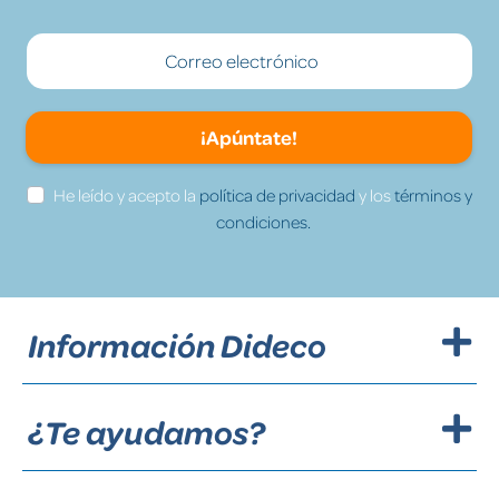
¡Apúntate!
He leído y acepto la
política de privacidad
y los
términos y
condiciones.
Información Dideco
¿Te ayudamos?