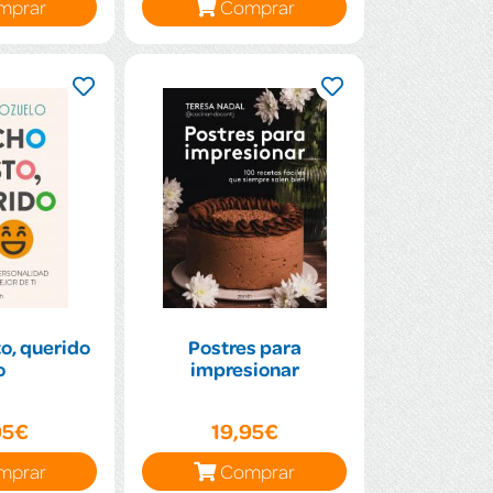
mprar
Comprar
o, querido
Postres para
o
impresionar
95€
19,95€
mprar
Comprar