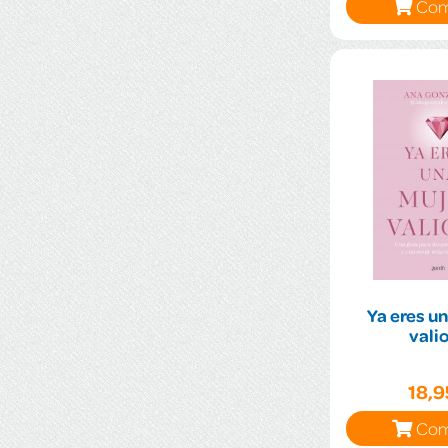
Com
Ya eres u
vali
18,
Com