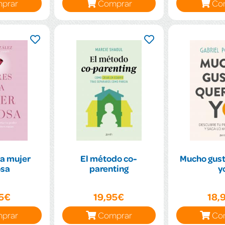
prar
Comprar
Co
na mujer
El método co-
Mucho gust
osa
parenting
y
95€
19,95€
18,
prar
Comprar
Co