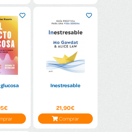
 glucosa
Inestresable
95€
21,90€
mprar
Comprar