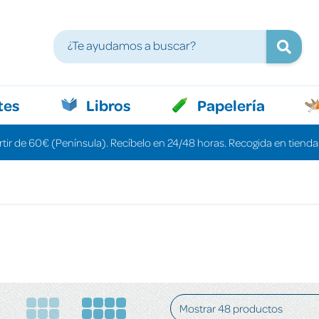
tes
Libros
Papelería
rtir de 60€ (Península). Recíbelo en 24/48 horas. Recogida en tiendas