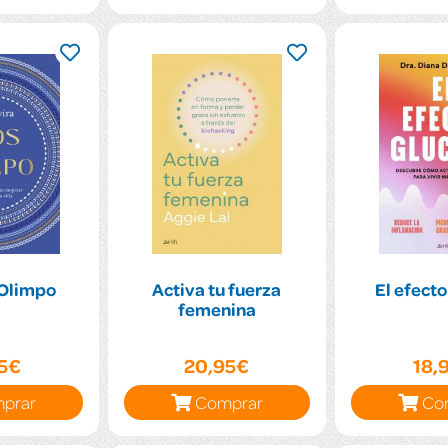
 Olimpo
Activa tu fuerza
El efecto
femenina
95€
20,95€
18,
prar
Comprar
Co