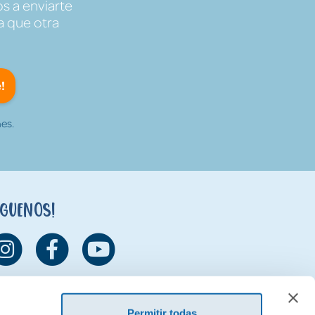
s a enviarte
a que otra
!
es.
íguenos!
Permitir todas