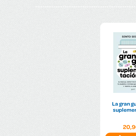
La gran gu
suplemen
20,