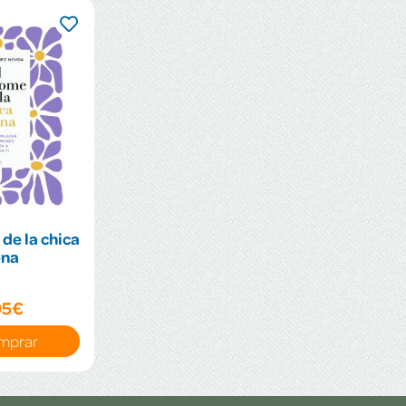
de la chica
ena
95€
mprar