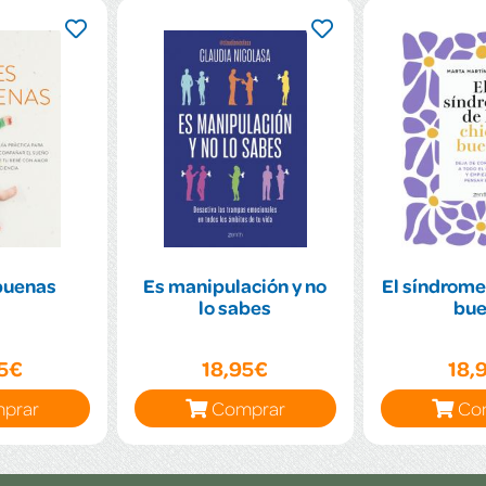
buenas
Es manipulación y no
El síndrome 
lo sabes
bu
95€
18,95€
18,
prar
Comprar
Co