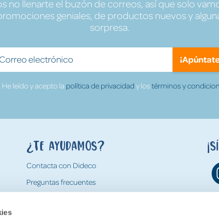
no llenarte el buzón de correos, así que solo vamo
promociones geniales, de productos nuevos y algun
sorpresa.
¡Apúntate
He leído y acepto la
política de privacidad
y los
términos y condicion
¿Te ayudamos?
¡S
Contacta con Dideco
Preguntas frecuentes
Formas de pago
kies
Gastos y condiciones de envío