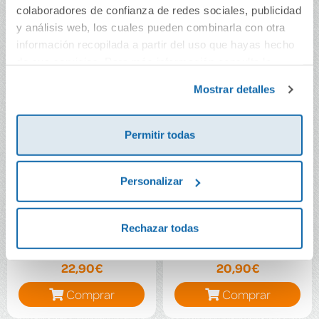
colaboradores de confianza de redes sociales, publicidad
y análisis web, los cuales pueden combinarla con otra
información recopilada a partir del uso que hayas hecho
de sus servicios. Para más información consulta la
Política de Cookies
y la
Política de Privacidad
.
Mostrar detalles
Permitir todas
Personalizar
Lo que la tierra calla
La profesora
Rechazar todas
22,90€
20,90€
Comprar
Comprar