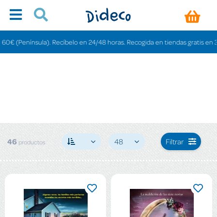
Recíbelo en 24/48 horas. Recogida en tiendas gratis en 3-6 días.
46
48
Filtrar
productos