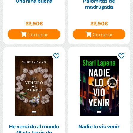
Una niña buena
Palomitas de
madrugada
22,90€
22,90€
Comprar
Comprar
He vencido al mundo
Nadie lo vio venir
(Saga Jesús de