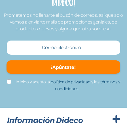
Dideco!
Prometemos no llenarte el buzón de correos, así que solo
vamos a enviarte mails de promociones geniales, de
productos nuevos y alguna que otra sorpresa.
¡Apúntate!
He leído y acepto la
política de privacidad
y los
términos y
condiciones.
Información Dideco