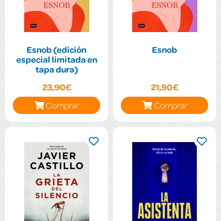
Esnob (edición
Esnob
especial limitada en
tapa dura)
23,90€
21,90€
Comprar
Comprar