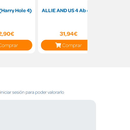
Harry Hole 4)
ALLIE AND US 4 Ab ePk
Os es
2,90€
31,94€
23
Comprar
Comprar
C
niciar sesión para poder valorarlo