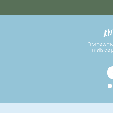
¡E
Prometemos 
mails de 