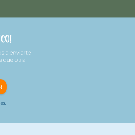
co!
s a enviarte
a que otra
!
es.