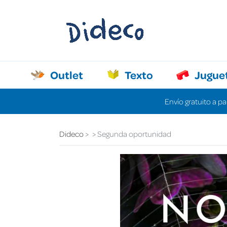
Outlet
Texto
Jugue
Envío gratuito a pa
Dideco
Segunda oportunidad