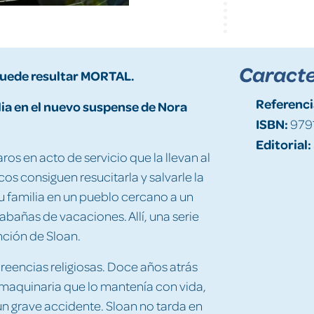
Caracte
puede resultar MORTAL.
Referenci
ia en el nuevo suspense de Nora
ISBN:
979
Editorial:
os en acto de servicio que la llevan al
os consiguen resucitarla y salvarle la
u familia en un pueblo cercano a un
bañas de vacaciones. Allí, una serie
nción de Sloan.
reencias religiosas. Doce años atrás
 maquinaria que lo mantenía con vida,
n grave accidente. Sloan no tarda en