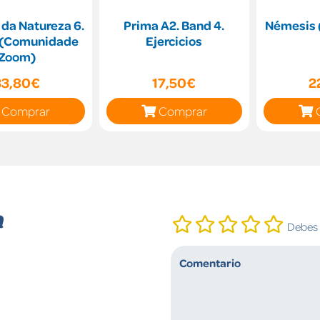
 da Natureza 6.
Prima A2. Band 4.
Némesis (
a (Comunidade
Ejercicios
Zoom)
33,80€
17,50€
2
Comprar
Comprar
n
Debes i