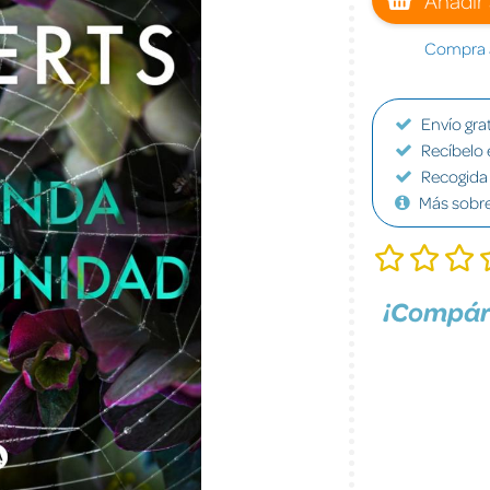
Compra a
Envío grat
Recíbelo 
Recogida 
Más sobr
¡Compár