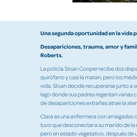
Una segunda oportunidad en la vida 
Desapariciones, trauma, amor y famil
Roberts.
La policía Sloan Cooper recibe dos dispar
quirófano y casi la matan, pero los médic
vida. Sloan decide recuperarse junto a s
lago donde sus padres regentan varias ca
de desapariciones extrañas atrae la ate
Clara es una enfermera con arraigadas c
tuvo que desconectar a su marido de la
pero en estado vegetativo, después de u