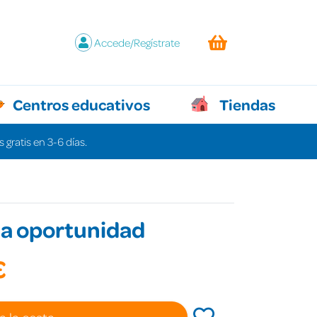
Accede/Regístrate
Centros educativos
Tiendas
 gratis en 3-6 días.
a oportunidad
€
a la cesta