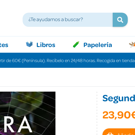
tes
Libros
Papelería
rtir de 60€ (Península). Recíbelo en 24/48 horas. Recogida en tiendas
Segund
23,90
Añadir 