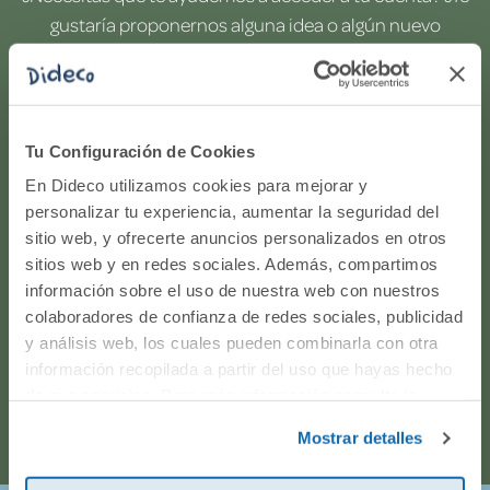
gustaría proponernos alguna idea o algún nuevo
producto? ¿Has realizado un pedido y quieres saber si
todo va viento en popa? Ponte en contacto con
nosotros.
Tu Configuración de Cookies
WhatsApp
En Dideco utilizamos cookies para mejorar y
personalizar tu experiencia, aumentar la seguridad del
sitio web, y ofrecerte anuncios personalizados en otros
916597360
sitios web y en redes sociales. Además, compartimos
información sobre el uso de nuestra web con nuestros
Correo electrónico
colaboradores de confianza de redes sociales, publicidad
y análisis web, los cuales pueden combinarla con otra
Horario de atención telefónica: de Lunes a Viernes, de
información recopilada a partir del uso que hayas hecho
de sus servicios. Para más información consulta la
9:00h a 17:00h.
Política de Cookies
y la
Política de Privacidad
.
Mostrar detalles