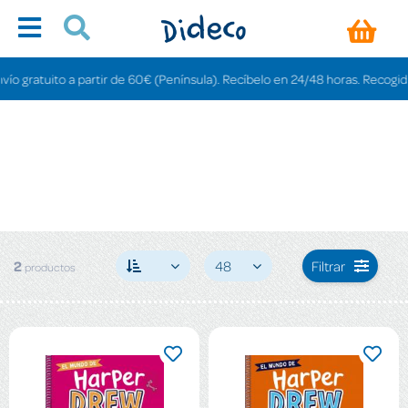
o gratuito a partir de 60€ (Península). Recíbelo en 24/48 horas. Recogida en
2
48
Filtrar
productos