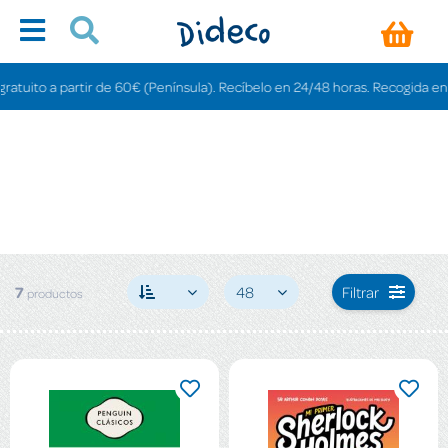
ito a partir de 60€ (Península). Recíbelo en 24/48 horas. Recogida en tiend
7
48
Filtrar
productos