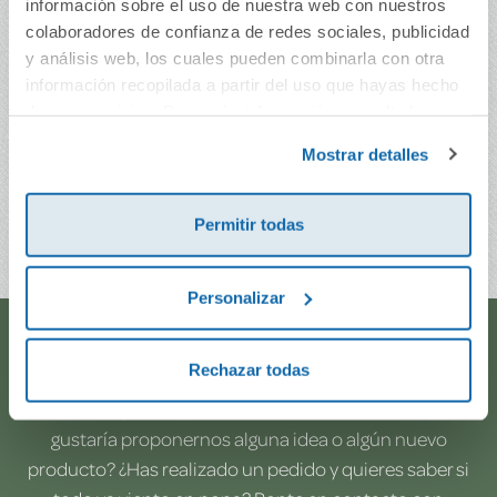
información sobre el uso de nuestra web con nuestros
colaboradores de confianza de redes sociales, publicidad
y análisis web, los cuales pueden combinarla con otra
información recopilada a partir del uso que hayas hecho
de sus servicios. Para más información consulta la
Sherlock Holmes.
Cuatro novelas
Política de Cookies
y la
Política de Privacidad
.
Mostrar detalles
24,90€
Permitir todas
Comprar
Personalizar
¿Te ayudamos?
Rechazar todas
¿Necesitas que te ayudemos a acceder a tu cuenta? ¿Te
gustaría proponernos alguna idea o algún nuevo
producto? ¿Has realizado un pedido y quieres saber si