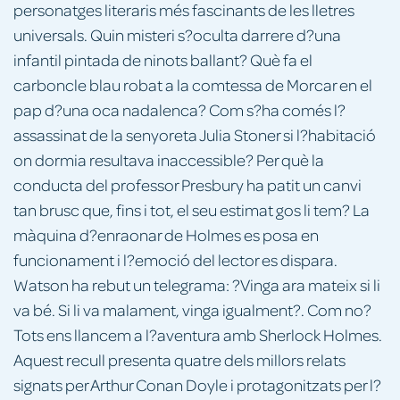
personatges literaris més fascinants de les lletres
universals. Quin misteri s?oculta darrere d?una
infantil pintada de ninots ballant? Què fa el
carboncle blau robat a la comtessa de Morcar en el
pap d?una oca nadalenca? Com s?ha comés l?
assassinat de la senyoreta Julia Stoner si l?habitació
on dormia resultava inaccessible? Per què la
conducta del professor Presbury ha patit un canvi
tan brusc que, fins i tot, el seu estimat gos li tem? La
màquina d?enraonar de Holmes es posa en
funcionament i l?emoció del lector es dispara.
Watson ha rebut un telegrama: ?Vinga ara mateix si li
va bé. Si li va malament, vinga igualment?. Com no?
Tots ens llancem a l?aventura amb Sherlock Holmes.
Aquest recull presenta quatre dels millors relats
signats per Arthur Conan Doyle i protagonitzats per l?