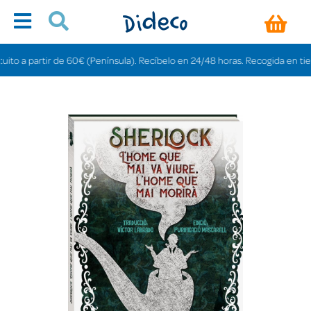
a partir de 60€ (Península). Recíbelo en 24/48 horas. Recogida en tiendas g