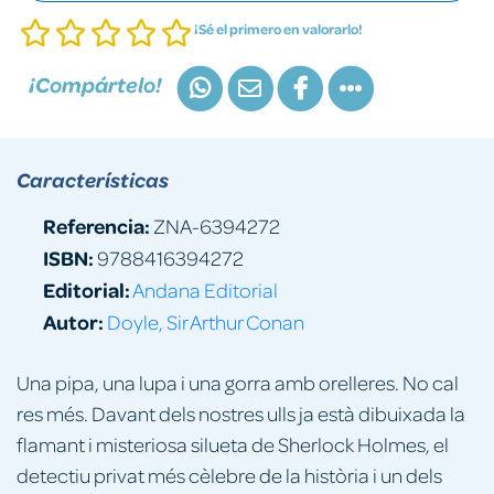
¡Sé el primero en valorarlo!
¡Compártelo!
Características
Referencia:
ZNA-6394272
ISBN:
9788416394272
Editorial:
Andana Editorial
Autor:
Doyle, Sir Arthur Conan
Una pipa, una lupa i una gorra amb orelleres. No cal
res més. Davant dels nostres ulls ja està dibuixada la
flamant i misteriosa silueta de Sherlock Holmes, el
detectiu privat més cèlebre de la història i un dels