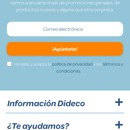
vamos a enviarte mails de promociones geniales, de
productos nuevos y alguna que otra sorpresa.
¡Apúntate!
He leído y acepto la
política de privacidad
y los
términos y
condiciones.
Información Dideco
¿Te ayudamos?