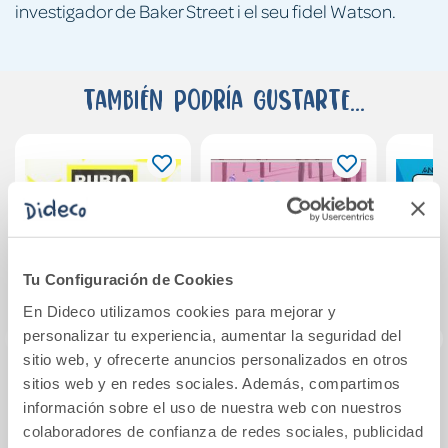
investigador de Baker Street i el seu fidel Watson.
También podría gustarte...
Tu Configuración de Cookies
En Dideco utilizamos cookies para mejorar y
personalizar tu experiencia, aumentar la seguridad del
sitio web, y ofrecerte anuncios personalizados en otros
sitios web y en redes sociales. Además, compartimos
OPERACIONES
Voy muy liado
L
información sobre el uso de nuestra web con nuestros
EUROS 0E
Cuad
colaboradores de confianza de redes sociales, publicidad
(Pqt.10).RU
bu