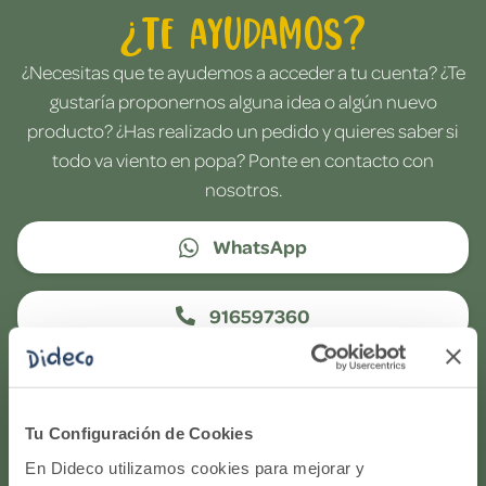
¿Te ayudamos?
¿Necesitas que te ayudemos a acceder a tu cuenta? ¿Te
gustaría proponernos alguna idea o algún nuevo
producto? ¿Has realizado un pedido y quieres saber si
todo va viento en popa? Ponte en contacto con
nosotros.
WhatsApp
916597360
Correo electrónico
Tu Configuración de Cookies
Horario de atención telefónica: de Lunes a Viernes, de
En Dideco utilizamos cookies para mejorar y
9:00h a 17:00h.