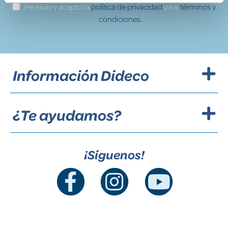
He leído y acepto la
política de privacidad
y los
términos y
condiciones.
Información Dideco
¿Te ayudamos?
¡Síguenos!