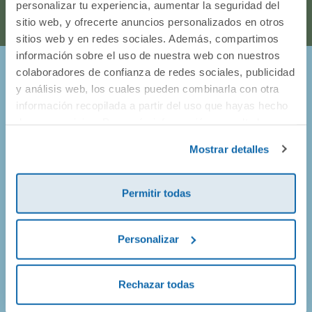
personalizar tu experiencia, aumentar la seguridad del
sitio web, y ofrecerte anuncios personalizados en otros
sitios web y en redes sociales. Además, compartimos
información sobre el uso de nuestra web con nuestros
colaboradores de confianza de redes sociales, publicidad
¡Entérate de todo lo que pasa en
y análisis web, los cuales pueden combinarla con otra
información recopilada a partir del uso que hayas hecho
Dideco!
de sus servicios. Para más información consulta la
Política de Cookies
y la
Política de Privacidad
.
Mostrar detalles
Prometemos no llenarte el buzón de correos, así que solo
vamos a enviarte mails de promociones geniales, de
productos nuevos y alguna que otra sorpresa.
Permitir todas
Personalizar
¡Apúntate!
Rechazar todas