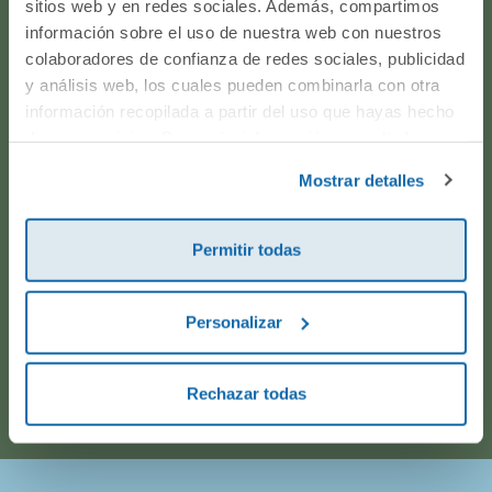
sitios web y en redes sociales. Además, compartimos
producto? ¿Has realizado un pedido y quieres saber si
información sobre el uso de nuestra web con nuestros
todo va viento en popa? Ponte en contacto con
colaboradores de confianza de redes sociales, publicidad
nosotros.
y análisis web, los cuales pueden combinarla con otra
información recopilada a partir del uso que hayas hecho
de sus servicios. Para más información consulta la
WhatsApp
Política de Cookies
y la
Política de Privacidad
.
Mostrar detalles
916597360
Permitir todas
Correo electrónico
Personalizar
Horario de atención telefónica: de Lunes a Viernes, de
9:00h a 17:00h.
Rechazar todas