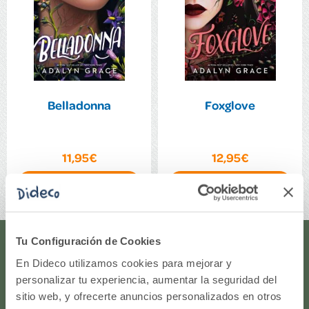
Belladonna
Foxglove
11,95€
12,95€
Comprar
Comprar
Tu Configuración de Cookies
¿Te ayudamos?
En Dideco utilizamos cookies para mejorar y
personalizar tu experiencia, aumentar la seguridad del
¿Necesitas que te ayudemos a acceder a tu cuenta? ¿Te
sitio web, y ofrecerte anuncios personalizados en otros
gustaría proponernos alguna idea o algún nuevo