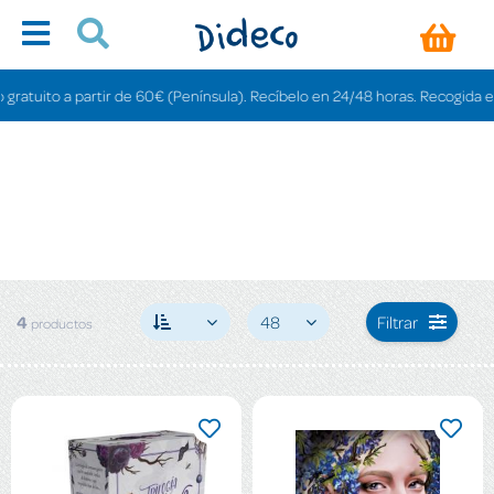
atuito a partir de 60€ (Península). Recíbelo en 24/48 horas. Recogida en ti
4
48
Filtrar
productos