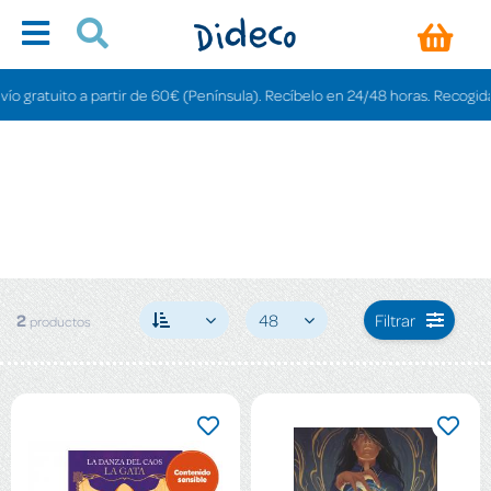
 gratuito a partir de 60€ (Península). Recíbelo en 24/48 horas. Recogida en
2
48
Filtrar
productos