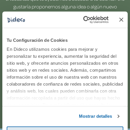
gustaría proponernos alguna idea o algún nuevo
producto? ¿Has realizado un pedido y quieres saber si
todo va viento en popa? Ponte en contacto con
nosotros.
Tu Configuración de Cookies
WhatsApp
En Dideco utilizamos cookies para mejorar y
personalizar tu experiencia, aumentar la seguridad del
sitio web, y ofrecerte anuncios personalizados en otros
916597360
sitios web y en redes sociales. Además, compartimos
información sobre el uso de nuestra web con nuestros
Correo electrónico
colaboradores de confianza de redes sociales, publicidad
y análisis web, los cuales pueden combinarla con otra
Horario de atención telefónica: de Lunes a Viernes, de
información recopilada a partir del uso que hayas hecho
de sus servicios. Para más información consulta la
9:00h a 17:00h.
Política de Cookies
y la
Política de Privacidad
.
Mostrar detalles