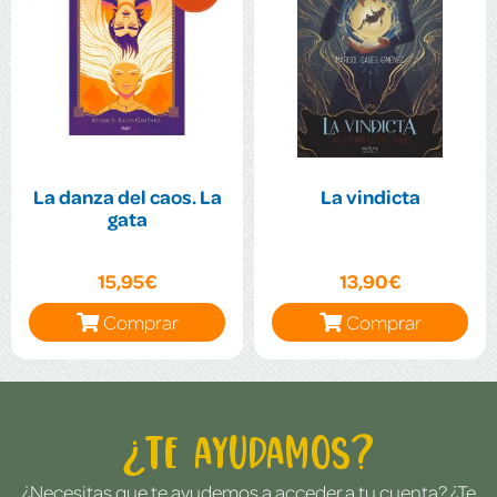
La danza del caos. La
La vindicta
gata
15,95€
13,90€
Comprar
Comprar
¿Te ayudamos?
¿Necesitas que te ayudemos a acceder a tu cuenta? ¿Te