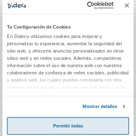
Tu Configuración de Cookies
Pinta con milo
Libros de agua: La
En Dideco utilizamos cookies para mejorar y
laguna
personalizar tu experiencia, aumentar la seguridad del
sitio web, y ofrecerte anuncios personalizados en otros
5,90€
9,99€
sitios web y en redes sociales. Además, compartimos
Comprar
Comprar
información sobre el uso de nuestra web con nuestros
colaboradores de confianza de redes sociales, publicidad
y análisis web, los cuales pueden combinarla con otra
información recopilada a partir del uso que hayas hecho
de sus servicios. Para más información consulta la
Política de Cookies
y la
Política de Privacidad
.
Mostrar detalles
Permitir todas