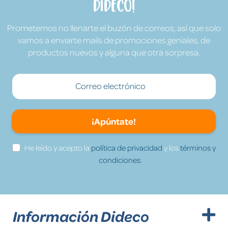
Dideco!
Prometemos no llenarte el buzón de correos, así que solo
vamos a enviarte mails de promociones geniales, de
productos nuevos y alguna que otra sorpresa.
¡Apúntate!
He leído y acepto la
política de privacidad
y los
términos y
condiciones.
Información Dideco