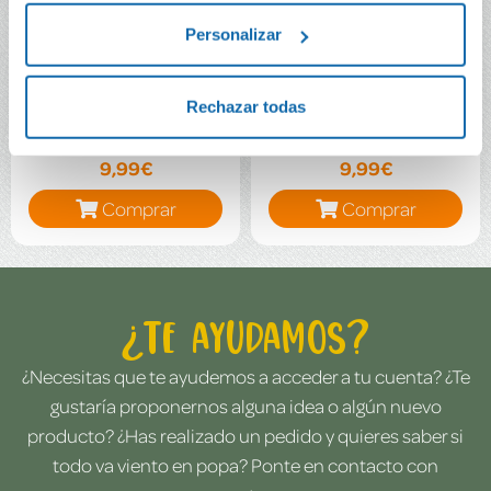
Personalizar
Libros de agua: El mar
El mar
Rechazar todas
9,99€
9,99€
Comprar
Comprar
¿Te ayudamos?
¿Necesitas que te ayudemos a acceder a tu cuenta? ¿Te
gustaría proponernos alguna idea o algún nuevo
producto? ¿Has realizado un pedido y quieres saber si
todo va viento en popa? Ponte en contacto con