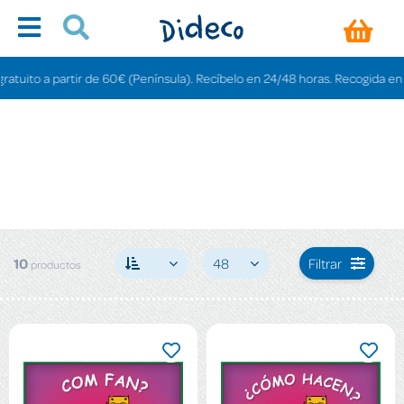
ito a partir de 60€ (Península). Recíbelo en 24/48 horas. Recogida en tienda
10
48
Filtrar
productos