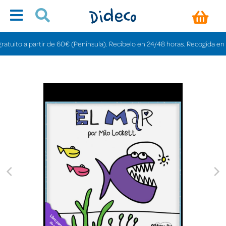
ito a partir de 60€ (Península). Recíbelo en 24/48 horas. Recogida en tiend