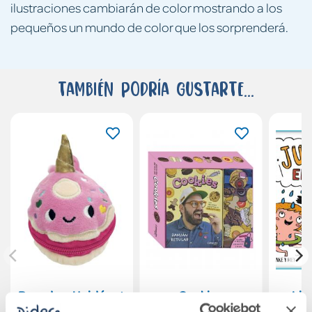
ilustraciones cambiarán de color mostrando a los
pequeños un mundo de color que los sorprenderá.
También podría gustarte...
Bocados: Unidónut
Cookies
Lib
¡Jug