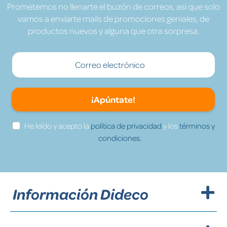
Prometemos no llenarte el buzón de correos, así que solo
vamos a enviarte mails de promociones geniales, de
productos nuevos y alguna que otra sorpresa.
¡Apúntate!
He leído y acepto la
política de privacidad
y los
términos y
condiciones.
Información Dideco