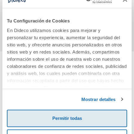
9,90€
32,50€
Tu Configuración de Cookies
Comprar
Comprar
En Dideco utilizamos cookies para mejorar y
personalizar tu experiencia, aumentar la seguridad del
sitio web, y ofrecerte anuncios personalizados en otros
sitios web y en redes sociales. Además, compartimos
información sobre el uso de nuestra web con nuestros
colaboradores de confianza de redes sociales, publicidad
Cuéntanos tu opinión
y análisis web, los cuales pueden combinarla con otra
información recopilada a partir del uso que hayas hecho
¡Sé el primero en valorar este producto!
de sus servicios. Para más información consulta la
Política de Cookies
y la
Política de Privacidad
.
Mostrar detalles
Debes iniciar sesión para poder valorarlo
Permitir todas