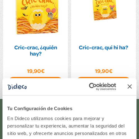
Cric-crac, ¿quién
Cric-crac, qui hi ha?
hay?
19,90€
19,90€
Comprar
Comprar
Tu Configuración de Cookies
¿Te ayudamos?
En Dideco utilizamos cookies para mejorar y
personalizar tu experiencia, aumentar la seguridad del
¿Necesitas que te ayudemos a acceder a tu cuenta? ¿Te
sitio web, y ofrecerte anuncios personalizados en otros
gustaría proponernos alguna idea o algún nuevo