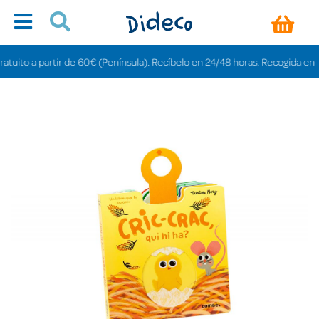
ito a partir de 60€ (Península). Recíbelo en 24/48 horas. Recogida en tienda