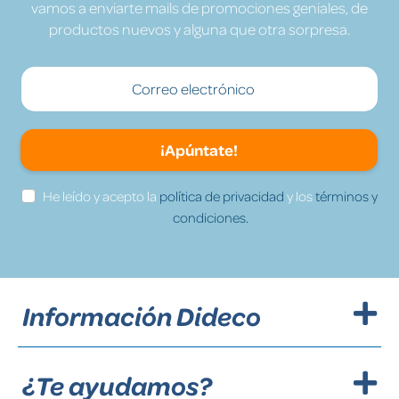
vamos a enviarte mails de promociones geniales, de
productos nuevos y alguna que otra sorpresa.
¡Apúntate!
He leído y acepto la
política de privacidad
y los
términos y
condiciones.
Información Dideco
¿Te ayudamos?