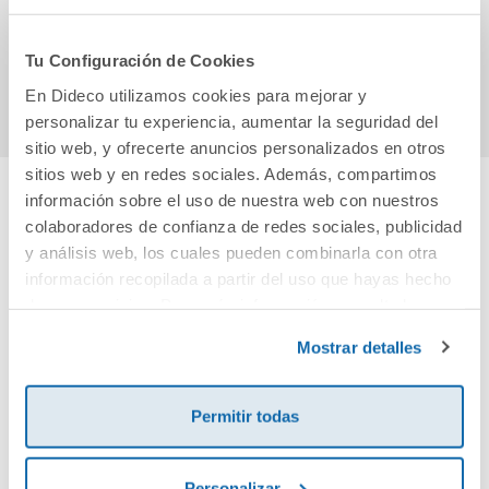
12,95€
13,90€
Tu Configuración de Cookies
Comprar
Comprar
En Dideco utilizamos cookies para mejorar y
personalizar tu experiencia, aumentar la seguridad del
sitio web, y ofrecerte anuncios personalizados en otros
sitios web y en redes sociales. Además, compartimos
información sobre el uso de nuestra web con nuestros
Cuéntanos tu opinión
colaboradores de confianza de redes sociales, publicidad
y análisis web, los cuales pueden combinarla con otra
información recopilada a partir del uso que hayas hecho
¡Sé el primero en valorar este producto!
de sus servicios. Para más información consulta la
Política de Cookies
y la
Política de Privacidad
.
Mostrar detalles
Debes iniciar sesión para poder valorarlo
Permitir todas
Personalizar