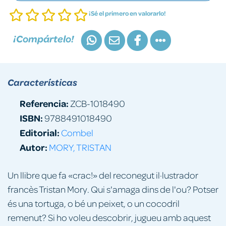
¡Sé el primero en valorarlo!
¡Compártelo!
Características
Referencia:
ZCB-1018490
ISBN:
9788491018490
Editorial:
Combel
Autor:
MORY, TRISTAN
Un llibre que fa «crac!» del reconegut il·lustrador
francès Tristan Mory. Qui s'amaga dins de l'ou? Potser
és una tortuga, o bé un peixet, o un cocodril
remenut? Si ho voleu descobrir, jugueu amb aquest