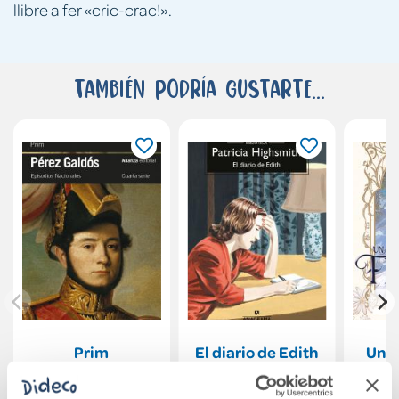
llibre a fer «cric-crac!».
También podría gustarte...
Prim
El diario de Edith
Una 