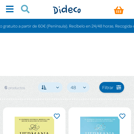
atuito a partir de 60€ (Península). Recíbelo en 24/48 horas. Recogida en ti
6
48
Filtrar
productos