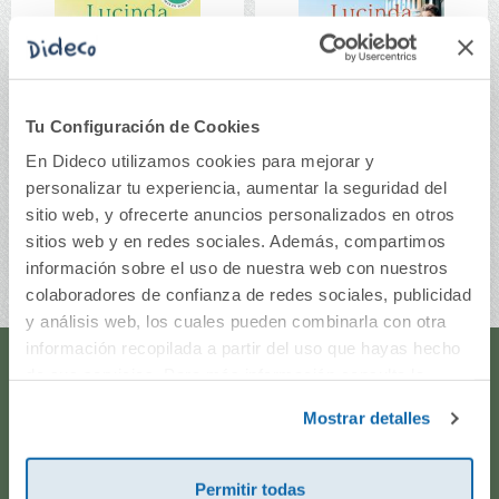
Tu Configuración de Cookies
La hermana luna (Las
La hermana perla
En Dideco utilizamos cookies para mejorar y
Siete Hermanas 5)
(Las Siete Hermanas
4)
personalizar tu experiencia, aumentar la seguridad del
sitio web, y ofrecerte anuncios personalizados en otros
12,95€
12,95€
sitios web y en redes sociales. Además, compartimos
Comprar
Comprar
información sobre el uso de nuestra web con nuestros
colaboradores de confianza de redes sociales, publicidad
y análisis web, los cuales pueden combinarla con otra
información recopilada a partir del uso que hayas hecho
de sus servicios. Para más información consulta la
¿Te ayudamos?
Política de Cookies
y la
Política de Privacidad
.
Mostrar detalles
¿Necesitas que te ayudemos a acceder a tu cuenta? ¿Te
gustaría proponernos alguna idea o algún nuevo
Permitir todas
producto? ¿Has realizado un pedido y quieres saber si