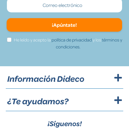
¡Apúntate!
He leído y acepto la
política de privacidad
y los
términos y
condiciones.
Información Dideco
¿Te ayudamos?
¡Síguenos!