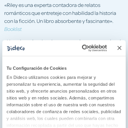
«Riley es una experta contadora de relatos
románticos que entreteje con habilidad la historia
con la ficción. Un libro absorbente y fascinante».
Booklist
«Una pizca de misterio, un poco de romance, algo de
ficción histórica y mucho drama familiar en una
historia maravillosa. Una apuesta segura para fans de
Kate Morton, Kristin Hannah o Maeve Binchy».
Tu Configuración de Cookies
Library Journal
En Dideco utilizamos cookies para mejorar y
personalizar tu experiencia, aumentar la seguridad del
Los lectores opinan:
sitio web, y ofrecerte anuncios personalizados en otros
«Las Siete Hermanas siguen siendo una maravillosa
sitios web y en redes sociales. Además, compartimos
conjunción de astrología, feminismo, mitología,
información sobre el uso de nuestra web con nuestros
romance... junto a unos personajes capaces de amar
colaboradores de confianza de redes sociales, publicidad
y sufrir a partes iguales».
y análisis web, los cuales pueden combinarla con otra
Blog
información recopilada a partir del uso que hayas hecho
El cuervo de alas rotas