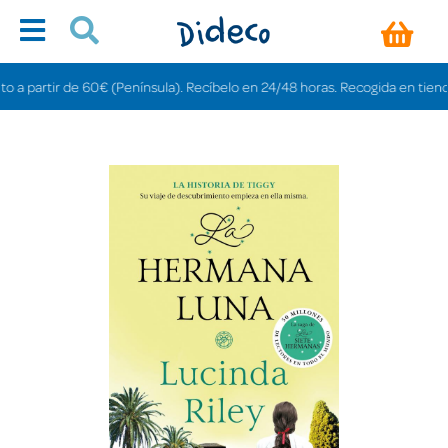
artir de 60€ (Península). Recíbelo en 24/48 horas. Recogida en tiendas grat