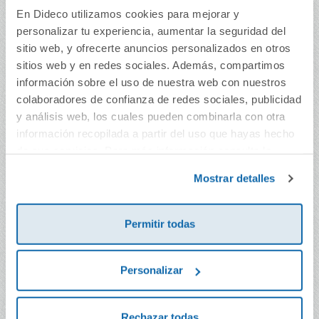
Hechizos en el mar
No hagas cosquillas al
En Dideco utilizamos cookies para mejorar y
delfín
personalizar tu experiencia, aumentar la seguridad del
sitio web, y ofrecerte anuncios personalizados en otros
13,95€
14,96€
sitios web y en redes sociales. Además, compartimos
Comprar
Comprar
información sobre el uso de nuestra web con nuestros
colaboradores de confianza de redes sociales, publicidad
y análisis web, los cuales pueden combinarla con otra
información recopilada a partir del uso que hayas hecho
de sus servicios. Para más información consulta la
Política de Cookies
y la
Política de Privacidad
.
Mostrar detalles
Permitir todas
Personalizar
¡Gracias por tu ayuda,
¡Hoy vamos de
camión grúa!
cumple, ositos!
Rechazar todas