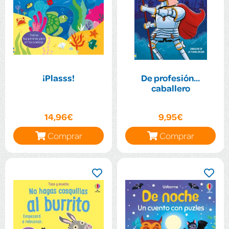
¡Plasss!
De profesión...
caballero
14,96€
9,95€
Comprar
Comprar