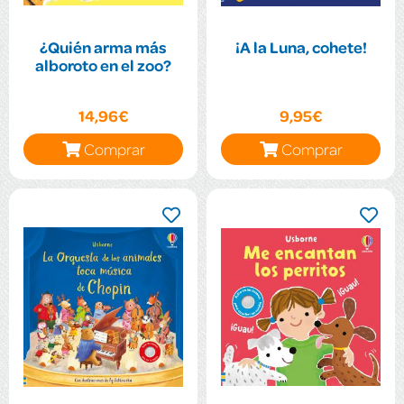
¿Quién arma más
¡A la Luna, cohete!
alboroto en el zoo?
14,96€
9,95€
Comprar
Comprar