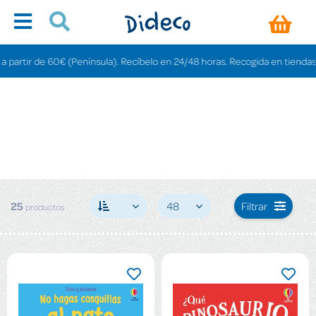
 de 60€ (Península). Recíbelo en 24/48 horas. Recogida en tiendas gratis en
25
48
Filtrar
productos