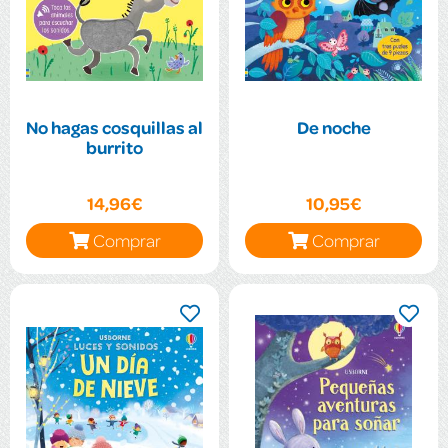
No hagas cosquillas al
De noche
burrito
14,96€
10,95€
Comprar
Comprar