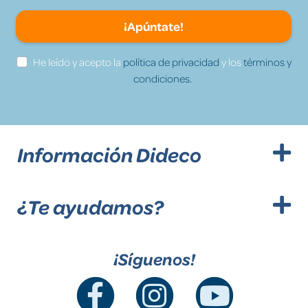
¡Apúntate!
He leído y acepto la
política de privacidad
y los
términos y
condiciones.
Información Dideco
¿Te ayudamos?
¡Síguenos!