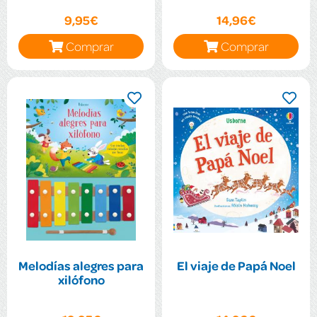
9,95€
14,96€
Comprar
Comprar
Melodías alegres para
El viaje de Papá Noel
xilófono