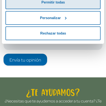
Permitir todas
Debes iniciar sesión para poder valorarlo
Personalizar
Rechazar todas
Envía tu opinión
¿Te ayudamos?
¿Necesitas que te ayudemos a acceder a tu cuenta? ¿Te