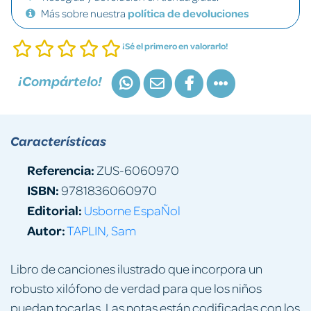
Más sobre nuestra
política de devoluciones
¡Sé el primero en valorarlo!
¡Compártelo!
Características
Referencia:
ZUS-6060970
ISBN:
9781836060970
Editorial:
Usborne EspaÑol
Autor:
TAPLIN, Sam
Libro de canciones ilustrado que incorpora un
robusto xilófono de verdad para que los niños
puedan tocarlas. Las notas están codificadas con los