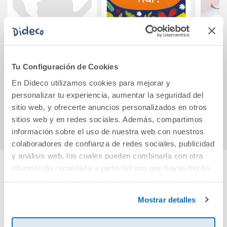
Little English
Projecte: Al punt.
La
RUBIO ( 3 years)
Què mengem hui?
Tu Configuración de Cookies
Nivell 3
[majúscula]
En Dideco utilizamos cookies para mejorar y
5,90€
30,00€
personalizar tu experiencia, aumentar la seguridad del
sitio web, y ofrecerte anuncios personalizados en otros
Comprar
Comprar
sitios web y en redes sociales. Además, compartimos
información sobre el uso de nuestra web con nuestros
colaboradores de confianza de redes sociales, publicidad
y análisis web, los cuales pueden combinarla con otra
información recopilada a partir del uso que hayas hecho
de sus servicios. Para más información consulta la
Cuéntanos tu opinión
Política de Cookies
y la
Política de Privacidad
.
Mostrar detalles
¡Sé el primero en valorar este producto!