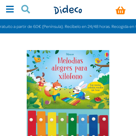
to a partir de 60€ (Península). Recíbelo en 24/48 horas. Recogida en tienda