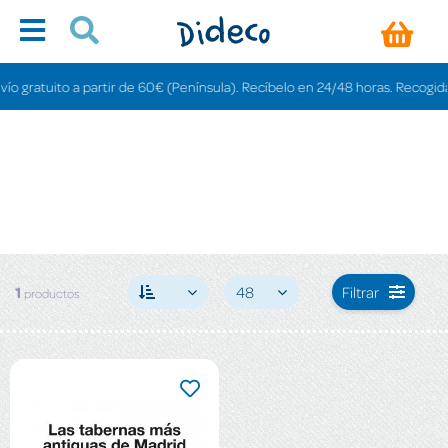
 gratuito a partir de 60€ (Península). Recíbelo en 24/48 horas. Recogida en
1
48
Filtrar
productos