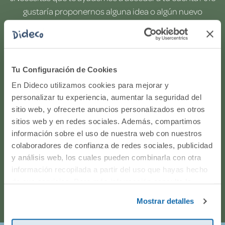
gustaría proponernos alguna idea o algún nuevo
producto? ¿Has realizado un pedido y quieres saber si
todo va viento en popa? Ponte en contacto con
nosotros.
Tu Configuración de Cookies
WhatsApp
En Dideco utilizamos cookies para mejorar y
personalizar tu experiencia, aumentar la seguridad del
sitio web, y ofrecerte anuncios personalizados en otros
916597360
sitios web y en redes sociales. Además, compartimos
información sobre el uso de nuestra web con nuestros
Correo electrónico
colaboradores de confianza de redes sociales, publicidad
y análisis web, los cuales pueden combinarla con otra
Horario de atención telefónica: de Lunes a Viernes, de
información recopilada a partir del uso que hayas hecho
de sus servicios. Para más información consulta la
9:00h a 17:00h.
Política de Cookies
y la
Política de Privacidad
.
Mostrar detalles